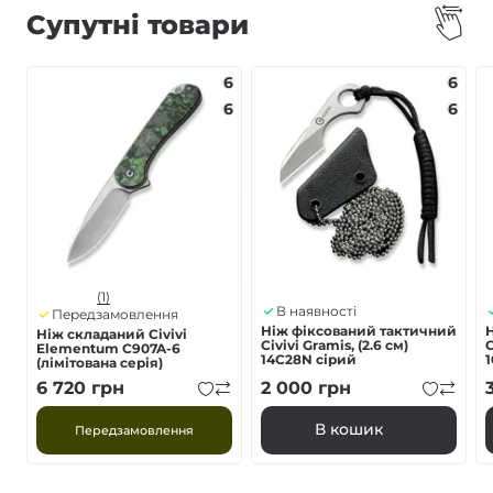
Супутні товари
6
6
6
6
(1)
В наявності
Передзамовлення
Ніж фіксований тактичний
Ніж складаний Civivi
Civivi Gramis, (2.6 см)
C
Elementum C907A-6
14C28N сірий
(лімітована серія)
6 720
грн
2 000
грн
В кошик
Передзамовлення