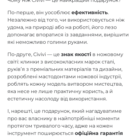
Чому ніж Civivi — це найкращий подарунок?
По-перше, він уособлює
ефективність
.
Незалежно від того, чи використовується ніж
удома, на природі або на роботі, його лезо
допомагає впоратися із завданнями, вирішити
які неможливо голими руками.
По-друге, Civivi — це
знак якості
в ножовому
світі: клинки з висококласних марок сталі,
руківʼя з преміальних матеріалів та дизайни,
розроблені мастодонтами ножової індустрії,
роблять кожну модель витвором мистецтва,
яка несе не лише практичну користь, а й
естетичну насолоду від використання.
І, нарешті, це подарунок, який нагадуватиме
про вас власнику в найпотрібніші моменти
протягом тривалого часу, адже на кожен
інструмент поширюється
офіційна гарантія