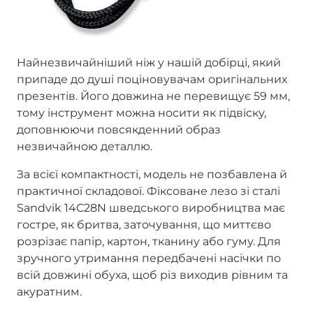
Найнезвичайніший ніж у нашій добірці, який
припаде до душі поціновувачам оригінальних
презентів. Його довжина не перевищує 59 мм,
тому інструмент можна носити як підвіску,
доповнюючи повсякденний образ
незвичайною деталлю.
За всієї компактності, модель не позбавлена й
практичної складової. Фіксоване лезо зі сталі
Sandvik 14C28N шведського виробництва має
гостре, як бритва, заточування, що миттєво
розрізає папір, картон, тканину або гуму. Для
зручного утримання передбачені насічки по
всій довжині обуха, щоб різ виходив рівним та
акуратним.