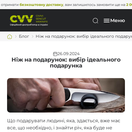
езкоштовну доставку
, вам залишилось замовити ще на
2 000 грн
. Не 
Меню
Блог
Ніж на подарунок: вибір ідеального подару
26.09.2024
Ніж на подарунок: вибір ідеального
подарунка
Що подарувати людині, яка, здається, вже має
все, що необхідно, і знайти річ, яка буде не