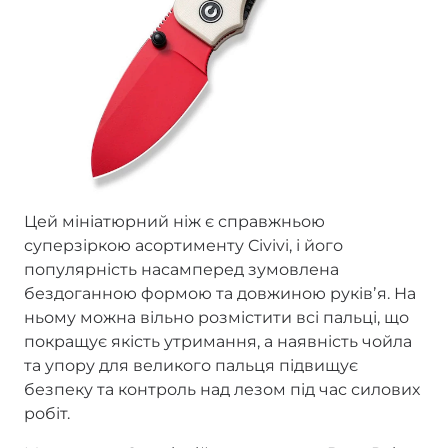
Цей мініатюрний ніж є справжньою
суперзіркою асортименту Civivi, і його
популярність насамперед зумовлена
бездоганною формою та довжиною руківʼя. На
ньому можна вільно розмістити всі пальці, що
покращує якість утримання, а наявність чойла
та упору для великого пальця підвищує
безпеку та контроль над лезом під час силових
робіт.