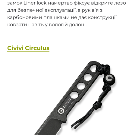
замок Liner lock намертво фіксує відкрите лезо
для безпечної експлуатації, а руківʼя з
карбоновими плашками не дає конструкції
ковзати навіть у вологій долоні.
Civivi Circulus