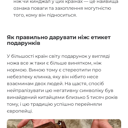
ніж чи кинджал у цих країнах — це найвища
ознака поваги та захоплення могутністю
того, кому він підноситься.
Як правильно дарувати ніж: етикет
подарунків
У більшості країн світу подарунок у вигляді
ножа все ж таки є більше винятком, ніж
нормою. Виною тому є стереотипи про
небезпеку клинка, яку він нібито несе
взаєминам двох людей. На щастя, спосіб
нейтралізувати цю негативну символіку був
винайдений китайцями близько 5 тисяч років
тому, і цю традицію успішно перейняли
європейці.