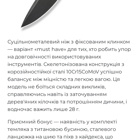
Суцільнометалевий ніж з фіксованим клинком
— варіант «must have» для тих, хто робить упор
на довговічності використовуваних
інструментів. Скелетонізована конструкція з
корозійностійкої сталі 10Cr15CoMoV успішно
балансує між міцністю та легкою вагою. Ця
модель не боїться складних викликів,
справляючись навіть із заточуванням
дерев'яних кілочків та потрошінням дичини, і
водночас важить лише 28 г.
Приємний бонус — наявність у комплекті
темляка з титановою бусиною, сталевого
ланцюжка на шию та піхв з кайдекса, що