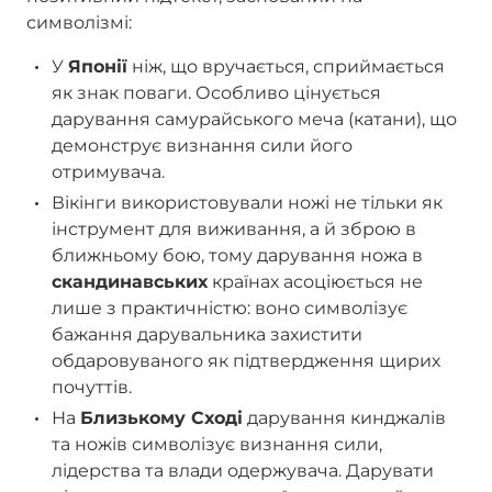
символізмі:
У
Японії
ніж, що вручається, сприймається
як знак поваги. Особливо цінується
дарування самурайського меча (катани), що
демонструє визнання сили його
отримувача.
Вікінги використовували ножі не тільки як
інструмент для виживання, а й зброю в
ближньому бою, тому дарування ножа в
скандинавських
країнах асоціюється не
лише з практичністю: воно символізує
бажання дарувальника захистити
обдаровуваного як підтвердження щирих
почуттів.
На
Близькому Сході
дарування кинджалів
та ножів символізує визнання сили,
лідерства та влади одержувача. Дарувати