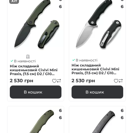
Хіт
6
6
(1)
В наявності
В наявності
Ніж складаний
Ніж складаний
кишеньковий Civivi Mini
кишеньковий Civivi Mini
Praxis, (7.5 см) D2 / G10
Praxis, (7.5 см) D2 / G10
чорний
зелений
2 530
грн
2 530
грн
В кошик
В кошик
6
6
6
6