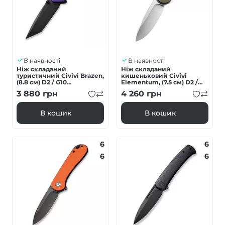
В наявності
В наявності
Ніж складаний
Ніж складаний
туристичний Civivi Brazen,
кишеньковий Civivi
(8.8 см) D2 / G10
Elementum, (7.5 см) D2 /
фіолетовий
G10 оливковий
3 880
грн
4 260
грн
В кошик
В кошик
6
6
6
6