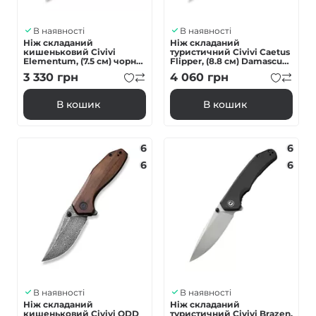
В наявності
В наявності
Ніж складаний
Ніж складаний
кишеньковий Civivi
туристичний Civivi Caetus
Elementum, (7.5 см) чорне
Flipper, (8.8 см) Damascus /
лезо D2 / G10
Carbon Fiber
3 330
грн
4 060
грн
помаранчевий
В кошик
В кошик
6
6
6
6
В наявності
В наявності
Ніж складаний
Ніж складаний
кишеньковий Civivi ODD
туристичний Civivi Brazen,