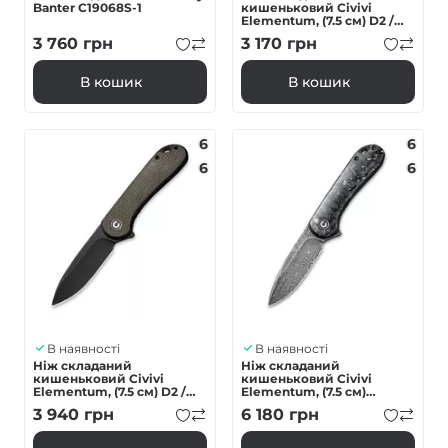
Banter C19068S-1
кишеньковий Civivi
Elementum, (7.5 см) D2 /
G10 бордо
3 760
грн
3 170
грн
В кошик
В кошик
6
6
6
6
В наявності
В наявності
Ніж складаний
Ніж складаний
кишеньковий Civivi
кишеньковий Civivi
Elementum, (7.5 см) D2 /
Elementum, (7.5 см)
Micarta темно-зелений
Damascus / Carbon Fiber
3 940
грн
6 180
грн