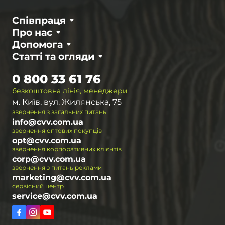
Компактність
- мінімальна кількість
Співпраця
виступаючих елементів.
Про нас
Ці якості роблять тип
замка liner lock
Допомога
затребуваним серед професіоналів і
Статті та огляди
любителів.
0 800 33 61 76
Де використовуються ножі з замком
безкоштовна лінія, менеджери
Liner Lock?
м. Київ, вул. Жилянська, 75
звернення з загальних питань
Лайнер лок ніж
- універсальний інструмент,
info@cvv.com.ua
звернення оптових покупців
який застосовується в різних сферах:
opt@cvv.com.ua
звернення корпоративних клієнтів
EDC (повсякденне носіння)
- практичний і
corp@cvv.com.ua
зручний варіант для щоденних завдань.
звернення з питань реклами
Також можна розглянути інші
ножі для
marketing@cvv.com.ua
сервісний центр
використання в повсякденному житті
.
service@cvv.com.ua
Туризм і кемпінг
- допомагає в
приготуванні їжі, нарізці матеріалів та інших