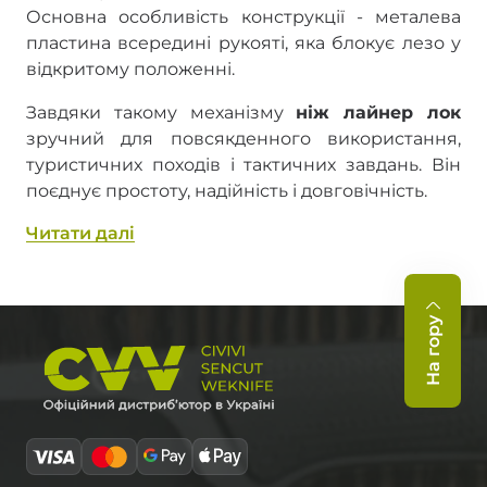
Основна особливість конструкції - металева
пластина всередині рукояті, яка блокує лезо у
відкритому положенні.
Завдяки такому механізму
ніж лайнер лок
зручний для повсякденного використання,
туристичних походів і тактичних завдань. Він
поєднує простоту, надійність і довговічність.
Читати далi
Переваги ножів із замком Liner Lock
Чому варто обрати
лайнер лок ніж
?
На гору
Зручність управління однією рукою
-
швидке відкриття та надійна фіксація леза.
Безпека
- запобігає випадковому закриттю
ножа під час роботи.
Міцність конструкції
- витримує високі
навантаження та часте використання.