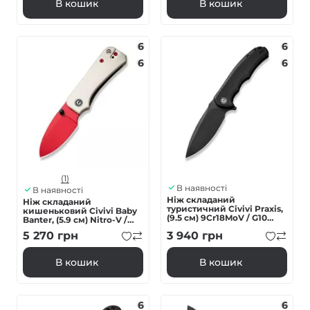
В кошик
В кошик
6
6
6
6
(1)
В наявності
В наявності
Ніж складаний
Ніж складаний
туристичний Civivi Praxis,
кишеньковий Civivi Baby
(9.5 см) 9Cr18MoV / G10
Banter, (5.9 см) Nitro-V /
чорний
G10 сірий
5 270
грн
3 940
грн
В кошик
В кошик
6
6