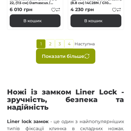
22, (7.5 см) Damascus /
(8.8 см) 14C28N / G10
Guibourtia Wood
чорний
6 010
грн
4 230
грн
В кошик
В кошик
Поточна
1
2
3
4
Наступна
Page
Page
Page
Наступна
сторінка
сторінка
Розбивка
Показати більше
на
сторінки
Ножі із замком Liner Lock -
зручність, безпека та
надійність
Liner lock замок
- це один з найпопулярніших
типів фіксації клинка в складних ножах.