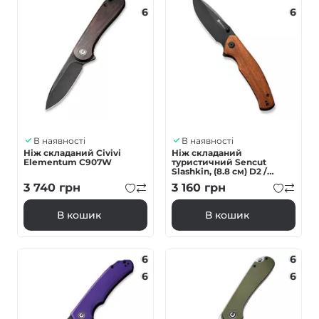
6
6
В наявності
В наявності
Ніж складаний Civivi
Ніж складаний
Elementum C907W
туристичний Sencut
Slashkin, (8.8 см) D2 /
Cuibourtia Wood
3 740
грн
3 160
грн
В кошик
В кошик
6
6
6
6