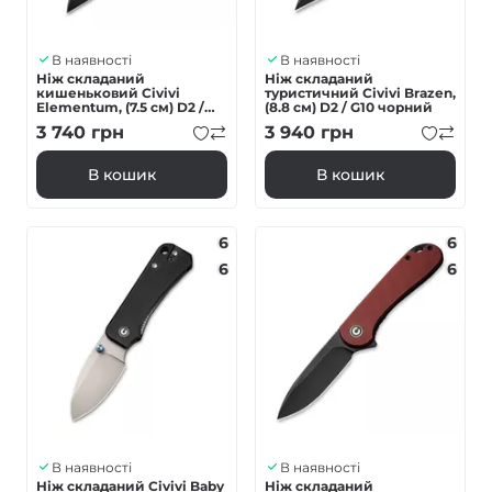
В наявності
В наявності
Ніж складаний
Ніж складаний
кишеньковий Civivi
туристичний Civivi Brazen,
Elementum, (7.5 см) D2 /
(8.8 см) D2 / G10 чорний
Micarta зелений
3 740
грн
3 940
грн
В кошик
В кошик
6
6
6
6
В наявності
В наявності
Ніж складаний Civivi Baby
Ніж складаний