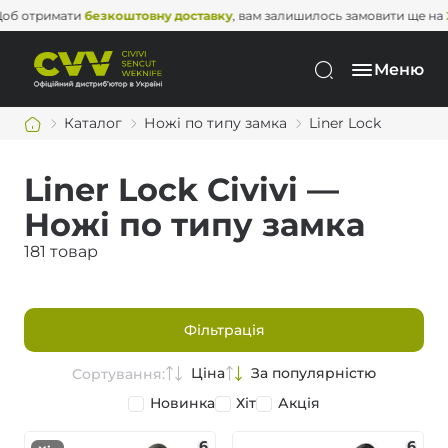
имати
безкоштовну доставку
, вам залишилось замовити ще на
2 000 г
Меню
Каталог
Ножі по типу замка
Liner Lock
Liner Lock Civivi —
Ножі по типу замка
181 товар
Фільтрація
Ціна
За популярністю
Сортування:
Новинка
Хіт
Акція
6
6