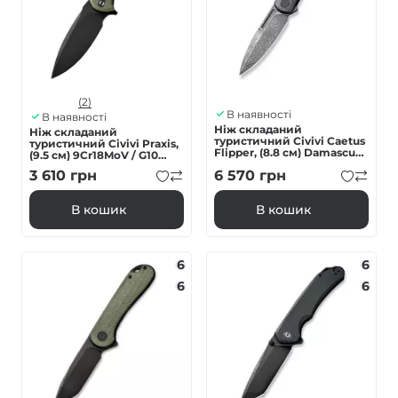
(2)
В наявності
В наявності
Ніж складаний
Ніж складаний
туристичний Civivi Caetus
туристичний Civivi Praxis,
Flipper, (8.8 см) Damascus /
(9.5 см) 9Cr18MoV / G10
Carbon Fiber
зелений
3 610
грн
6 570
грн
В кошик
В кошик
6
6
6
6