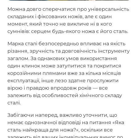
Можна довго сперечатися про універсальність
складаних і фіксованих ножів, але є один
момент, який точно не викличе ні в кого
сумнівів: серцем будь-якого ножа є його сталь.
Марка сталі безпосередньо впливає на якість
різання, зручність та довговічність інструменту
загалом. За однакових умов використання
один клинок може затупитися та покритися
корозійними плямами вже за кілька місяців
експлуатації, інше лезо здатне прослужити
вірою і правдою впродовж років — все
залежить від особливостей хімічного складу
сталі.
Забігаючи наперед, важливо уточнити, що
немає однозначної відповіді на питання «Яка
сталь найкраща для ножа?», оскільки все
залежить від ваших індивідуальних вимог до