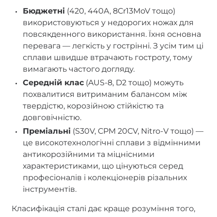
Бюджетні
(420, 440A, 8Cr13MoV тощо)
використовуються у недорогих ножах для
повсякденного використання. Їхня основна
перевага — легкість у гострінні. З усім тим ці
сплави швидше втрачають гостроту, тому
вимагають частого догляду.
Середній клас
(AUS-8, D2 тощо) можуть
похвалитися витриманим балансом між
твердістю, корозійною стійкістю та
довговічністю.
Преміальні
(S30V, CPM 20CV, Nitro-V тощо) —
це високотехнологічні сплави з відмінними
антикорозійними та міцнісними
характеристиками, що цінуються серед
професіоналів і колекціонерів різальних
інструментів.
Класифікація сталі дає краще розуміння того,