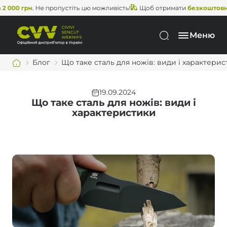
Не пропустіть цю можливість!
Щоб отримати
безкоштовну доставку
,
Меню
Блог
Що таке сталь для ножів: види і характери
19.09.2024
Що таке сталь для ножів: види і
характеристики