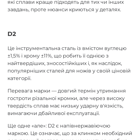
які сплави краще підходять для тих чи інших
завдань, проте нюанси криються у деталях.
D2
Це інструментальна сталь із вмістом вуглецю
±1,5% і хрому ±11%, що робить її однією з
найтвердіших, зносостійкіших і, як наслідок,
популярніших сталей для ножів у своїй ціновій
категорії.
Перевага марки — довгий термін утримання
гостроти різальної кромки, але через високу
твердість сплав має низьку ударну в'язкість,
вимагаючи дбайливої експлуатації.
Ще одне «але»: D2 є напівнержавіючою
маркою. Це означає, що за клинком необхідний