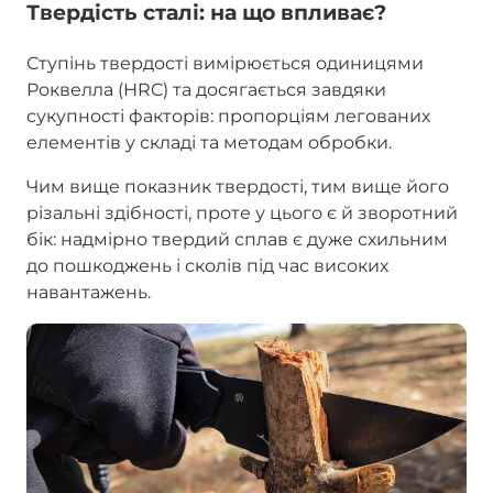
Твердість сталі: на що впливає?
Ступінь твердості вимірюється одиницями
Роквелла (НRC) та досягається завдяки
сукупності факторів: пропорціям легованих
елементів у складі та методам обробки.
Чим вище показник твердості, тим вище його
різальні здібності, проте у цього є й зворотний
бік: надмірно твердий сплав є дуже схильним
до пошкоджень і сколів під час високих
навантажень.