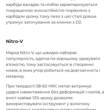
карбіди ванадію та ніобію характеризуються
покращеною зносостійкістю порівняно з
карбідом хрому, тому лезо з цієї сталі довше
утримує заточування за клинки з D2.
Nitro-V
Марка Nitro-V, що швидко набирає
популярність, здатна по-хорошому здивувати
в'язкістю, тому застосовується в створенні
ножів, в яких упор робиться на довговічність і
механіку.
При твердості 58-60 HRC метал витримує
ударні навантаження без деформацій і сколів, а
вміст майже 13% хрому дозволяє
використовувати інструмент у вологому
середовищі, виключаючи появу корозійних