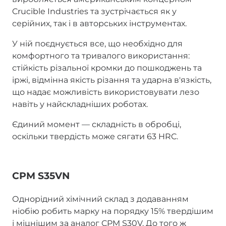
Crucible Industries та зустрічається як у
серійних, так і в авторських інструментах.
У ній поєднується все, що необхідно для
комфортного та тривалого використання:
стійкість різальної кромки до пошкоджень та
іржі, відмінна якість різання та ударна в'язкість,
що надає можливість використовувати лезо
навіть у найскладніших роботах.
Єдиний момент — складність в обробці,
оскільки твердість може сягати 63 HRC.
CPM S35VN
Однорідний хімічний склад з додаванням
ніобію робить марку на порядку 15% твердішим
і міцнішим за аналог CPM S30V. До того ж