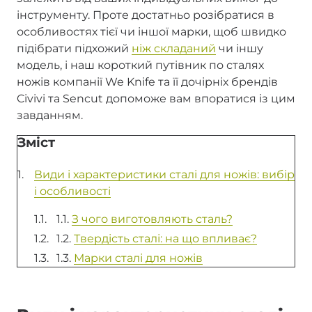
інструменту. Проте достатньо розібратися в
особливостях тієї чи іншої марки, щоб швидко
підібрати підхожий
ніж складаний
чи іншу
модель, і наш короткий путівник по сталях
ножів компанії We Knife та її дочірніх брендів
Civivi та Sencut допоможе вам впоратися із цим
завданням.
Зміст
Види і характеристики сталі для ножів: вибір
і особливості
1.1.
З чого виготовляють сталь?
1.2.
Твердість сталі: на що впливає?
1.3.
Марки сталі для ножів