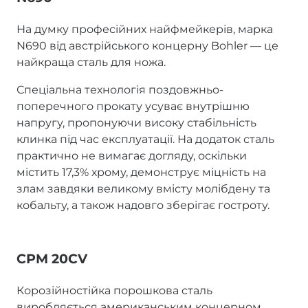
На думку професійних найфмейкерів, марка
N690 від австрійського концерну Bohler — це
найкраща сталь для ножа.
Спеціальна технологія поздовжньо-
поперечного прокату усуває внутрішню
напругу, пропонуючи високу стабільність
клинка під час експлуатації. На додаток сталь
практично не вимагає догляду, оскільки
містить 17,3% хрому, демонструє міцність на
злам завдяки великому вмісту молібдену та
кобальту, а також надовго зберігає гостроту.
CPM 20CV
Корозійностійка порошкова сталь
виробляється американським концерном