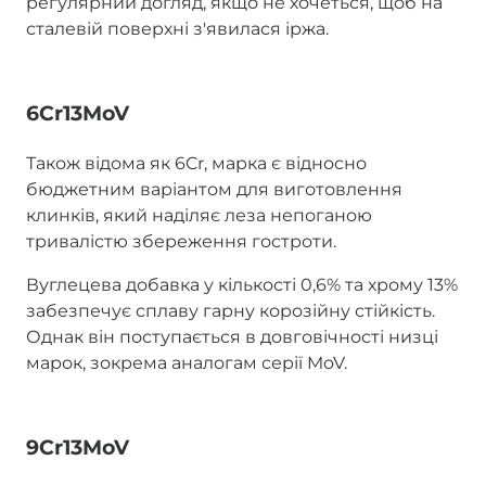
регулярний догляд, якщо не хочеться, щоб на
сталевій поверхні з'явилася іржа.
6Cr13MoV
Також відома як 6Cr, марка є відносно
бюджетним варіантом для виготовлення
клинків, який наділяє леза непоганою
тривалістю збереження гостроти.
Вуглецева добавка у кількості 0,6% та хрому 13%
забезпечує сплаву гарну корозійну стійкість.
Однак він поступається в довговічності низці
марок, зокрема аналогам серії MoV.
9Cr13MoV