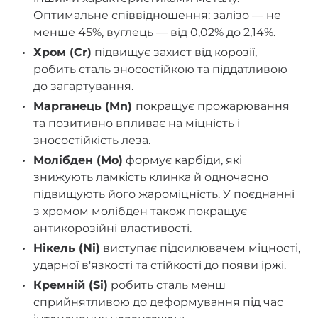
Оптимальне співвідношення: залізо — не
менше 45%, вуглець — від 0,02% до 2,14%.
Хром (Cr)
підвищує захист від корозії,
робить сталь зносостійкою та піддатливою
до загартування.
Марганець (Mn)
покращує прожарювання
та позитивно впливає на міцність і
зносостійкість леза.
Молібден (Mo)
формує карбіди, які
знижують ламкість клинка й одночасно
підвищують його жароміцність. У поєднанні
з хромом молібден також покращує
антикорозійні властивості.
Нікель (Ni)
виступає підсилювачем міцності,
ударної в'язкості та стійкості до появи іржі.
Кремній (Si)
робить сталь менш
сприйнятливою до деформування під час