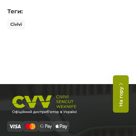
Теги:
Civivi
На гору