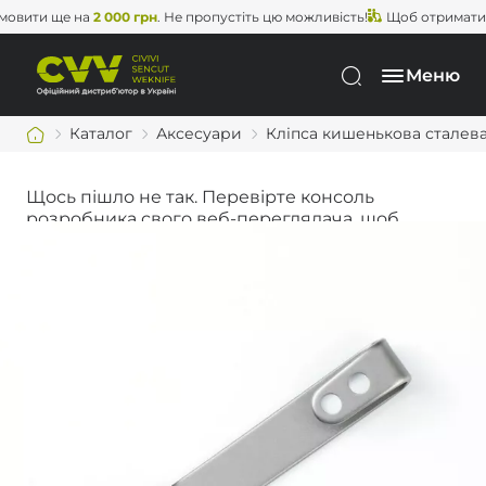
ити ще на
2 000 грн
. Не пропустіть цю можливість!
Щоб отримати
без
Меню
Каталог
Аксесуари
Кліпса кишенькова сталева 
Щось пішло не так. Перевірте консоль
розробника свого веб-переглядача, щоб
дізнатися більше.