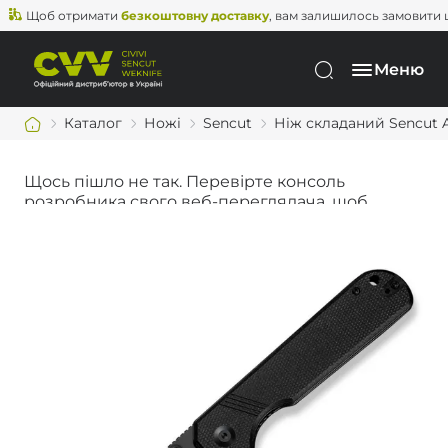
Щоб отримати
безкоштовну доставку
, вам залишилось замовити ще н
Меню
Каталог
Ножі
Sencut
Ніж складаний Sencut A
Щось пішло не так. Перевірте консоль
розробника свого веб-переглядача, щоб
дізнатися більше.