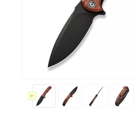
Ножі по типу замк
Ножі за призначе
Складні
Тактичне споряд
Фіксовані