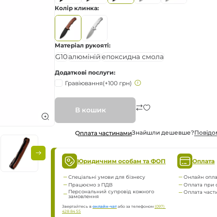
Колір клинка
а
нням
Матеріал рукояті
G10
алюміній
епоксидна смола
Додаткові послуги
Гравіювання
(+100 грн)
ження
В кошик
Знайшли дешевше?
Повiдо
Оплата частинами
Юридичним особам та ФОП
Оплата
Спеціальні умови для бізнесу
Онлайн опла
Працюємо з ПДВ
Оплата при 
Персональний супровід кожного
Оплата час
замовлення
Звертайтесь в
онлайн-чат
або за телефоном
(097) 
428 84 55