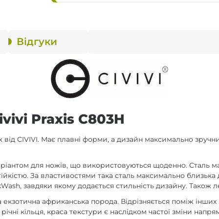
Відгуки
vivi Praxis C803H
ж від CIVIVI. Має плавні форми, а дизайн максимально зруч
аріантом для ножів, що використовуються щоденно. Сталь м
тійкістю. За властивостями така сталь максимально близька д
Wash, завдяки якому додається стильність дизайну. Також 
 екзотична африканська порода. Відрізняється поміж інших 
я річні кільця, краса текстури є наслідком частої зміни нап