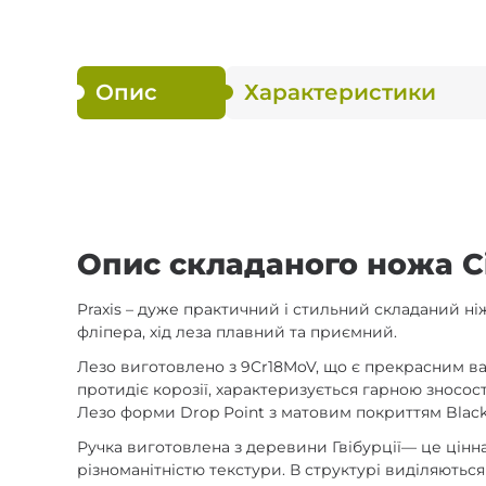
Опис
Характеристики
Опис складаного ножа Ci
Praxis – дуже практичний і стильний складаний ні
фліпера, хід леза плавний та приємний.
Лезо виготовлено з 9Cr18MoV, що є прекрасним в
протидіє корозії, характеризується гарною зносос
Лезо форми Drop Point з матовим покриттям Black
Ручка виготовлена з деревини Гвібурції— це цінна
різноманітністю текстури. В структурі виділяютьс