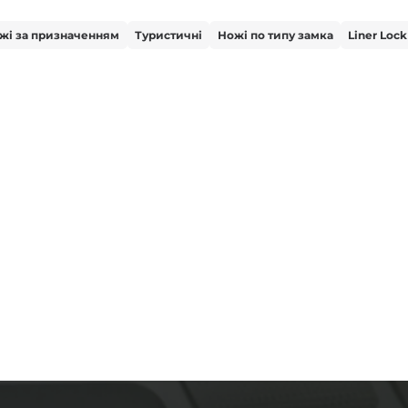
жі за призначенням
Туристичні
Ножі по типу замка
Liner Lock