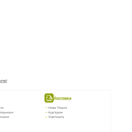
мте!
Доставка
та
Нова Пошта
отримані
Кур’єром
тинами
Укрпошта