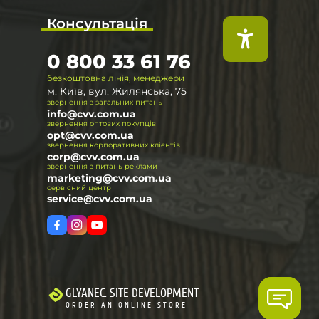
Консультація
0 800 33 61 76
безкоштовна лінія, менеджери
м. Київ, вул. Жилянська, 75
звернення з загальних питань
info@cvv.com.ua
звернення оптових покупців
opt@cvv.com.ua
звернення корпоративних клієнтів
corp@cvv.com.ua
звернення з питань реклами
marketing@cvv.com.ua
сервісний центр
service@cvv.com.ua
GLYANEC: SITE DEVELOPMENT
ORDER AN ONLINE STORE