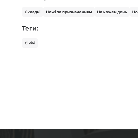
Складні
Ножі за призначенням
На кожен день
Но
Теги:
Civivi