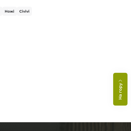
Ножі
Civivi
На гору