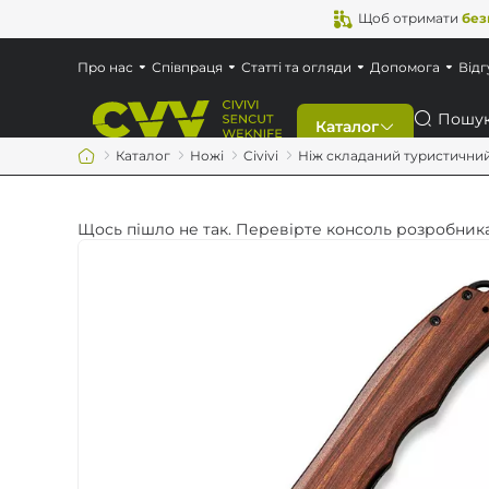
Щоб отримати
без
Про нас
Співпраця
Статті та огляди
Допомога
Відг
Пошук
Каталог
Каталог
Ножі
Civivi
Ніж складаний туристичний C
Знижки
Щось пішло не так. Перевірте консоль розробника
Новинки
Ножі
Мультитули
Аксесуари