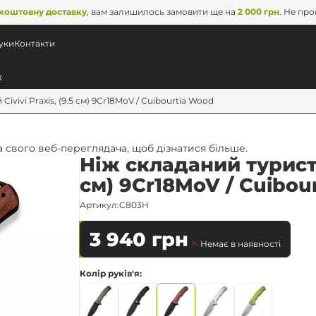
коштовну доставку
, вам залишилось замовити ще на
2 000 грн
. Не пр
уки
Контакти
ivivi Praxis, (9.5 см) 9Cr18MoV / Cuibourtia Wood
 свого веб-переглядача, щоб дізнатися більше.
Ніж складаний туристич
см) 9Cr18MoV / Cuibou
Артикул:
C803H
3 940
грн
Немає в наявності
Колір руків'я