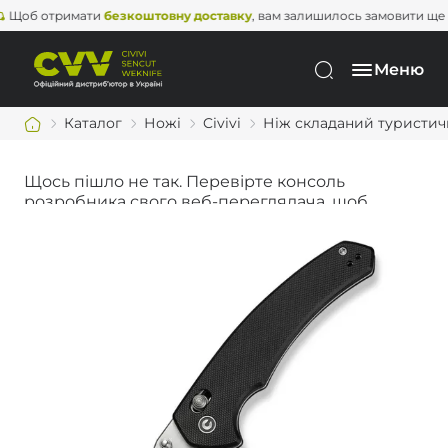
б отримати
безкоштовну доставку
, вам залишилось замовити ще на
2
Меню
Каталог
Ножі
Civivi
Ніж складаний туристичний
Щось пішло не так. Перевірте консоль
розробника свого веб-переглядача, щоб
дізнатися більше.