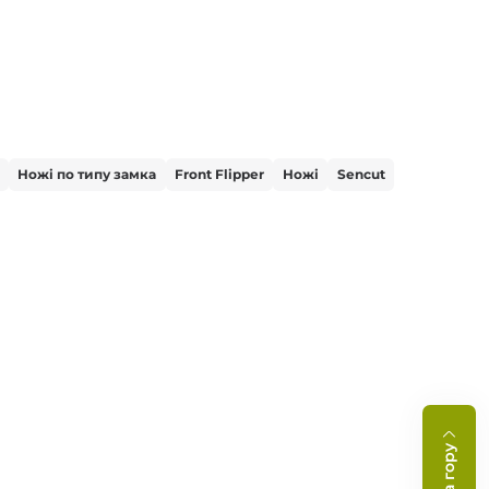
Ножі по типу замка
Front Flipper
Ножі
Sencut
На гору