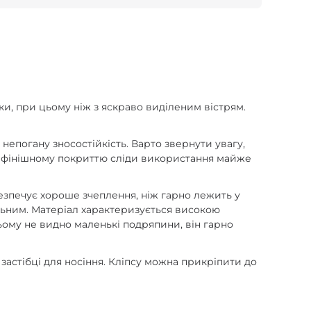
ки, при цьому ніж з яскраво виділеним вістрям.
 непогану зносостійкість. Варто звернути увагу,
яки фінішному покриттю сліди використання майже
безпечує хороше зчеплення, ніж гарно лежить у
альним. Матеріал характеризується високою
ьому не видно маленькі подряпини, він гарно
застібці для носіння. Кліпсу можна прикріпити до