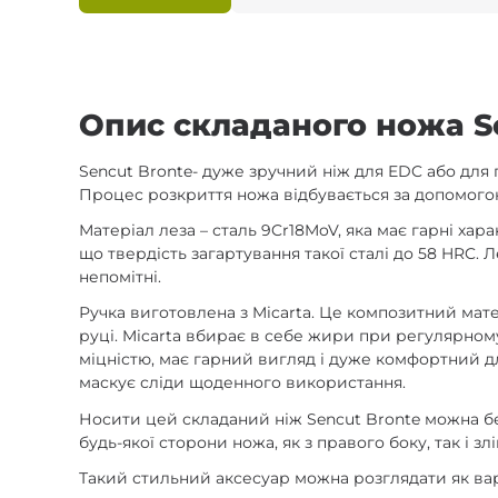
Опис складаного ножа S
Sencut Bronte- дуже зручний ніж для EDC або для 
Процес розкриття ножа відбувається за допомого
Матеріал леза – сталь 9Cr18MoV, яка має гарні хар
що твердість загартування такої сталі до 58 HRC.
непомітні.
Ручка виготовлена з Micarta. Це композитний мате
руці. Micarta вбирає в себе жири при регулярном
міцністю, має гарний вигляд і дуже комфортний д
маскує сліди щоденного використання.
Носити цей складаний ніж Sencut Bronte можна без
будь-якої сторони ножа, як з правого боку, так і злі
Такий стильний аксесуар можна розглядати як варі