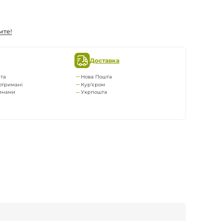
мте!
Доставка
та
Нова Пошта
отримані
Кур’єром
тинами
Укрпошта