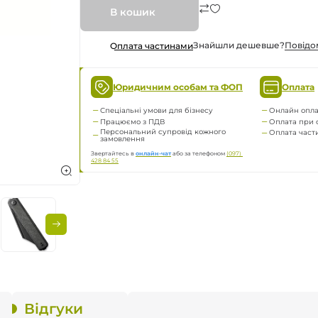
В кошик
а
Знайшли дешевше?
Повiдо
Оплата частинами
нням
Юридичним особам та ФОП
Оплата
Спеціальні умови для бізнесу
Онлайн опла
Працюємо з ПДВ
Оплата при 
Персональний супровід кожного
ження
Оплата час
замовлення
Звертайтесь в
онлайн-чат
або за телефоном
(097) 
428 84 55
Відгуки