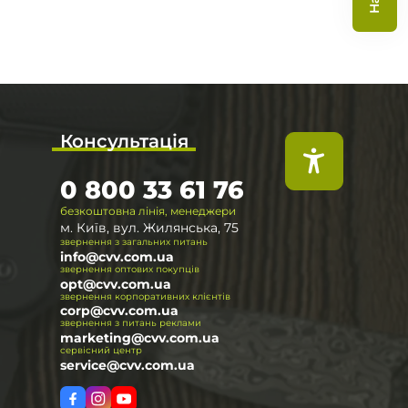
Консультація
0 800 33 61 76
безкоштовна лінія, менеджери
м. Київ, вул. Жилянська, 75
звернення з загальних питань
info@cvv.com.ua
звернення оптових покупців
opt@cvv.com.ua
звернення корпоративних клієнтів
corp@cvv.com.ua
звернення з питань реклами
marketing@cvv.com.ua
сервісний центр
service@cvv.com.ua