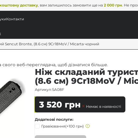
коштовну доставку
, вам залишилось замовити ще на
2 000 грн
. Не пр
уки
Контакти
 Sencut Bronte, (8.6 см) 9Cr18MoV / Micarta чорний
 свого веб-переглядача, щоб дізнатися більше.
Ніж складаний турист
(8.6 см) 9Cr18MoV / Mi
Артикул:
SA08F
3 520
грн
Немає в наявності
Додаткові послуги
Гравіювання
(+100 грн)