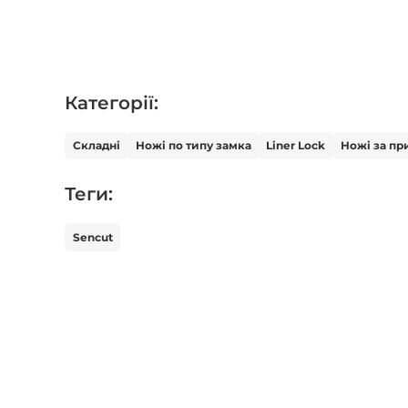
Категорії:
Складні
Ножі по типу замка
Liner Lock
Ножі за п
Теги:
Sencut