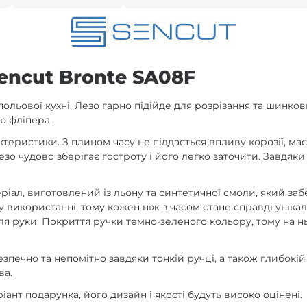
encut Bronte SA08F
польової кухні. Лезо гарно підійде для розрізання та шинков
ю фліпера.
актеристики. З плином часу не піддається впливу корозії, має
 Лезо чудово зберігає гостроту і його легко заточити. Завд
ріал, виготовлений із льону та синтетичної смоли, який за
у використанні, тому кожен ніж з часом стане справді унік
ля руки. Покриття ручки темно-зеленого кольору, тому на н
печно та непомітно завдяки тонкій ручці, а також глибокій 
ва.
ант подарунка, його дизайн і якості будуть високо оцінені.