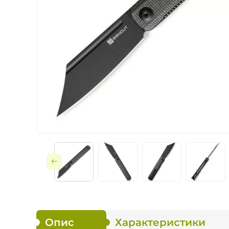
Ножі по типу замк
Ножі за призначе
Складні
Тактичне споряд
Фіксовані
Опис
Характеристики