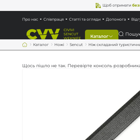
Щоб отримати
без
Про нас
Співпраця
Статті та огляди
Допомога
Відг
Пошук
Каталог
Каталог
Ножі
Sencut
Ніж складаний туристичний
Знижки
Щось пішло не так. Перевірте консоль розробника
Новинки
Ножі
Мультитули
Аксесуари