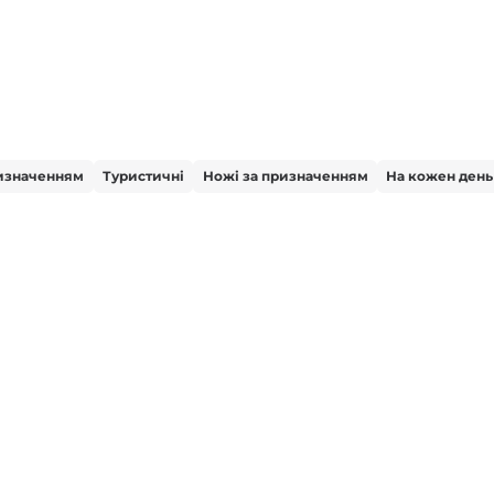
ризначенням
Туристичні
Ножі за призначенням
На кожен день