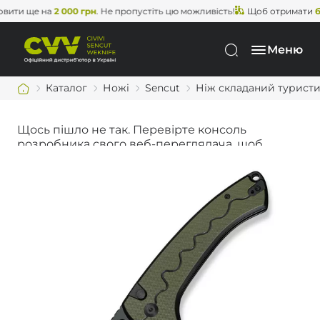
и ще на
2 000 грн
. Не пропустіть цю можливість!
Щоб отримати
безко
Меню
Каталог
Ножі
Sencut
Ніж складаний туристич
Щось пішло не так. Перевірте консоль
розробника свого веб-переглядача, щоб
дізнатися більше.