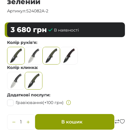
зелений
Артикул:
S24082A-2
3 680
грн
В наявності
Колір руків'я
Колір клинка
Додаткові послуги
Гравіювання
(+100 грн)
В кошик