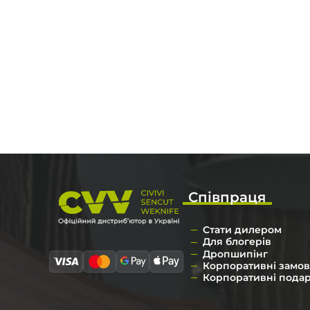
Співпраця
Стати дилером
Для блогерів
Дропшипінг
Корпоративні замо
Корпоративні пода