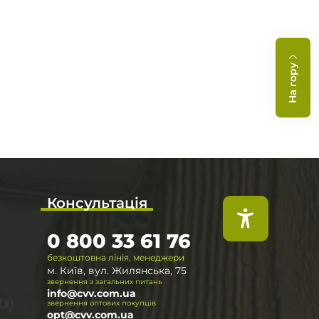
На гору
Консультація
0 800 33 61 76
безкоштовна лінія, менеджери
м. Київ, вул. Жилянська, 75
звернення з загальних питань
info@cvv.com.ua
звернення оптових покупців
opt@cvv.com.ua