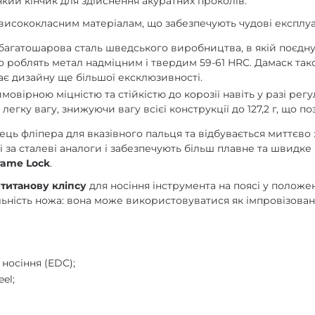
нкий кінчик для здійснення акуратних проколів.
висококласним матеріалам, що забезпечують чудові експлуа
багатошарова сталь шведського виробництва, в якій поєдную
 що роблять метал надміцним і твердим 59-61 HRC. Дамаск так
є дизайну ще більшої ексклюзивності.
мовірною міцністю та стійкістю до корозії навіть у разі ре
гку вагу, знижуючи вагу всієї конструкції до 127,2 г, що по
ець фліпера для вказівного пальця та відбувається миттєво
і за сталеві аналоги і забезпечують більш плавне та швидке
rame Lock
.
титанову кліпсу
для носіння інструмента на поясі у положен
альність ножа: вона може використовуватися як імпровізов
носіння (EDC);
el;