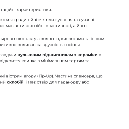
таційні характеристики:
ться традиційні методи кування та сучасні
ож має антикорозійні властивості, а його
гулярного контакту з вологою, кислотами та іншим
зитивно впливає на зручність носіння.
 завдяки
кульковим підшипникам з кераміки
в
 відкриття клинка з мінімальним тертям та
ні вістрям вгору (Tip-Up). Частина спейсера, що
аний
склобій
, і має отвір для паракорду або