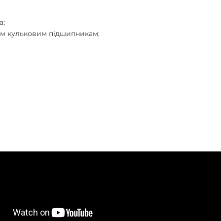
а;
ним кульковим підшипникам;