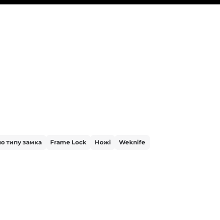
по типу замка
Frame Lock
Ножі
Weknife