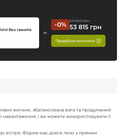
53 940 грн
-0%
53 815 грн
vivi без гвинтів
Придбати комплект
 Плавні вигини, збалансована вага та продуманий
і навантаження, і ви можете використовувати її
до вістря. Форма має довге лезо з прямим