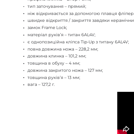
тип заточування – прямий;
ніж відкривається за допомогою плавця фліпер
швидке відкриття / закриття завдяки кераміч
замок Frame Lock;
матеріал руківʼя – титан 6AL4V;
є однопозиційна кліпса Tip-Up з титану 6AL4V;
повна довжина ножа – 228,2 мм;
довжина клинка – 101,2 мм;
товщина в обуху – 4 мм;
довжина закритого ножа – 127 мм;
товщина руківʼя – 13 мм;
вага – 127,2 г.