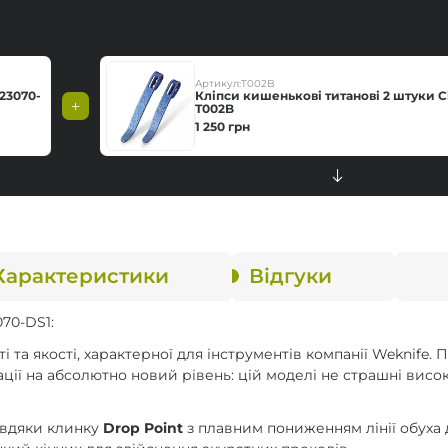
Артикул:
T002B
23070-
Кліпси кишенькові титанові 2 штуки Ci
T002B
1 250
грн
Характеристики
Відгуки
70-DS1:
 та якості, характерної для інструментів компанії Weknife.
ії на абсолютно новий рівень: цій моделі не страшні висок
завдяки клинку
Drop Point
з плавним пониженням лінії обуха 