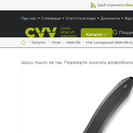
Щоб отримати
без
Про нас
Співпраця
Статті та огляди
Допомога
Відг
Пошук
Каталог
Каталог
Ножі
Weknife
Ніж складаний Weknife 
Знижки
Щось пішло не так. Перевірте консоль розробника
Новинки
Ножі
Мультитули
Аксесуари