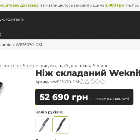
коштовну доставку
, вам залишилось замовити ще на
2 000 грн
. Не пр
уки
Контакти
Acuminal WE23070-DS1
 свого веб-переглядача, щоб дізнатися більше.
Ніж складаний Wekni
Артикул:
WE23070-DS1
52 690
грн
Немає в наявності
Колір руків'я