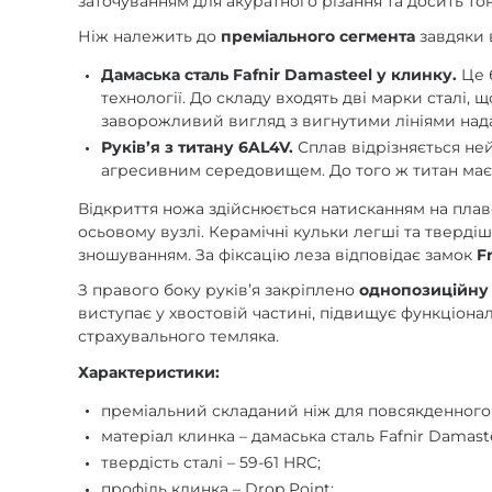
заточуванням для акуратного різання та досить то
Ніж належить до
преміального сегмента
завдяки 
Дамаська сталь Fafnir Damasteel у клинку.
Це 
технології. До складу входять дві марки сталі,
заворожливий вигляд з вигнутими лініями нада
Руківʼя з титану 6AL4V.
Сплав відрізняється ней
агресивним середовищем. До того ж титан має ле
Відкриття ножа здійснюється натисканням на плав
осьовому вузлі. Керамічні кульки легші та твердіш
зношуванням. За фіксацію леза відповідає замок
F
З правого боку руківʼя закріплено
однопозиційну 
виступає у хвостовій частині, підвищує функціон
страхувального темляка.
Характеристики:
преміальний складаний ніж для повсякденного 
матеріал клинка – дамаська сталь Fafnir Damaste
твердість сталі – 59-61 HRC;
профіль клинка – Drop Point;