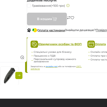
Додаткові послуги
а
Гравіювання
(+100 грн)
нням
В кошик
Знайшли дешевше?
Повiдо
Оплата частинами
Юридичним особам та ФОП
Оплата
ження
Спеціальні умови для бізнесу
Онлайн опла
Працюємо з ПДВ
Оплата при 
Персональний супровід кожного
Оплата час
замовлення
Звертайтесь в
онлайн-чат
або за телефоном
(097) 
428 84 55