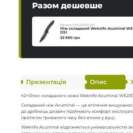
Разом дешевше
Артикул:
WE23070-DS1
Ніж складаний Weknife Acuminal WE
DS1
52 690
грн
Презентація
Опис
h2>Опис складаного ножа Weknife Acuminal WE230
Складаний ніж Acuminal — це втілення вишуканості
до дрібниць дизайн підіймають комфорт експлуатац
протягом тривалого часу без втоми у руці.
Weknife Acuminal відрізняється універсальністю 