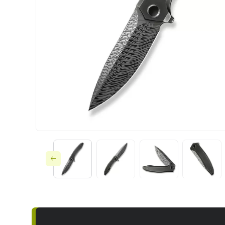
Ножі по типу замк
Ножі за призначе
Складні
Тактичне споряд
Фіксовані