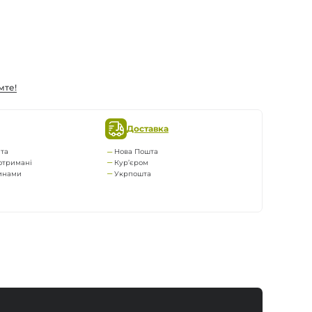
мте!
Доставка
та
Нова Пошта
отримані
Кур’єром
тинами
Укрпошта