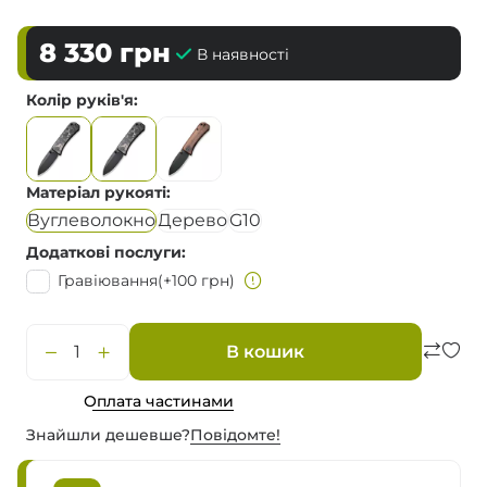
8 330
грн
В наявності
Колір руків'я
Матеріал рукояті
Вуглеволокно
Дерево
G10
Додаткові послуги
Гравіювання
(+100 грн)
В кошик
Оплата частинами
Знайшли дешевше?
Повiдомте!