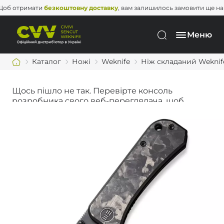
Щоб отримати
безкоштовну доставку
, вам залишилось замовити щ
Меню
Каталог
Ножі
Weknife
Ніж складаний Weknif
Щось пішло не так. Перевірте консоль
розробника свого веб-переглядача, щоб
дізнатися більше.