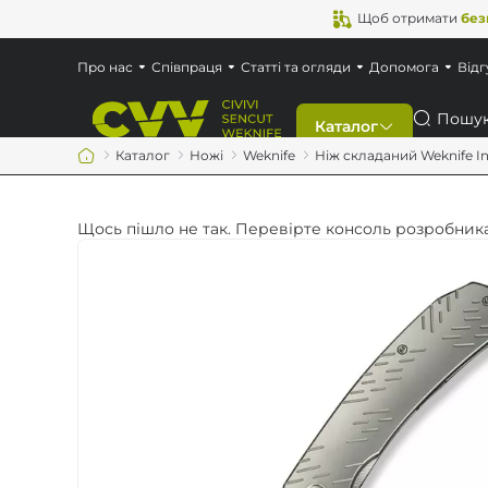
Щоб отримати
без
Про нас
Співпраця
Статті та огляди
Допомога
Відг
Пошук
Каталог
Каталог
Ножі
Weknife
Ніж складаний Weknife 
Знижки
Щось пішло не так. Перевірте консоль розробника
Новинки
Ножі
Мультитули
Аксесуари