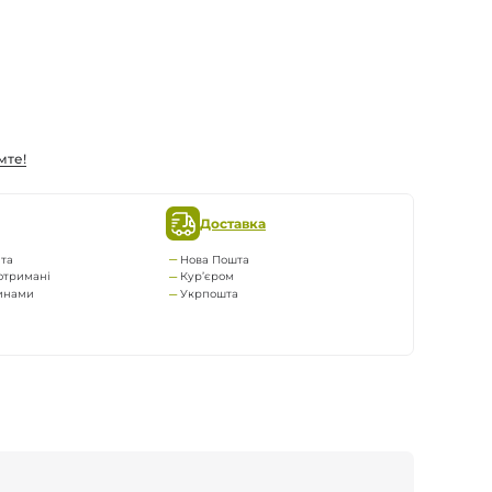
мте!
Доставка
та
Нова Пошта
отримані
Кур’єром
тинами
Укрпошта