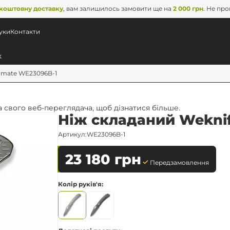
коштовну доставку
, вам залишилось замовити ще на
2 000 грн
. Не пр
уки
Контакти
Inmate WE23096B-1
 свого веб-переглядача, щоб дізнатися більше.
Ніж складаний Wekni
Артикул:
WE23096B-1
23 180
грн
Передзамовлення
Колір руків'я