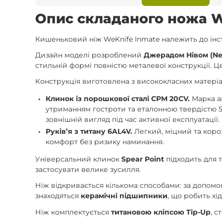
Опис складаного ножа W
Кишеньковий ніж WeKnife Inmate належить до інст
Дизайн моделі розроблений
Джерадом Нівом (Ne
стильній формі повністю металевої конструкції. Ц
Конструкція виготовлена з висококласних матері
Клинок із порошкової сталі CPM 20CV.
Марка ам
утриманням гостроти та еталонною твердістю 5
зовнішній вигляд під час активної експлуатації.
Руківʼя з титану 6AL4V.
Легкий, міцний та коро
комфорт без ризику наминання.
Універсальний клинок
Spear Point
підходить для 
застосувати велике зусилля.
Ніж відкривається кількома способами: за допомо
знаходяться
керамічні підшипники
, що робить х
Ніж комплектується
титановою кліпсою Tip-Up
, 