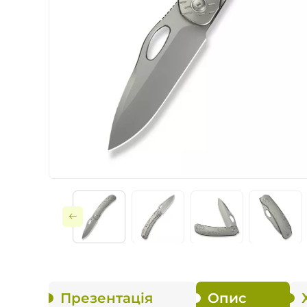
Ножі по типу замк
Ножі за призначе
Складні
Тактичне споряд
Фіксовані
Презентація
Опис