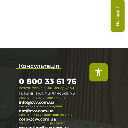
На гору
Консультація
0 800 33 61 76
безкоштовна лінія, менеджери
м. Київ, вул. Жилянська, 75
звернення з загальних питань
info@cvv.com.ua
звернення оптових покупців
opt@cvv.com.ua
звернення корпоративних клієнтів
corp@cvv.com.ua
звернення з питань реклами
marketing@cvv.com.ua