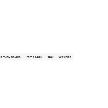
по типу замка
Frame Lock
Ножі
Weknife