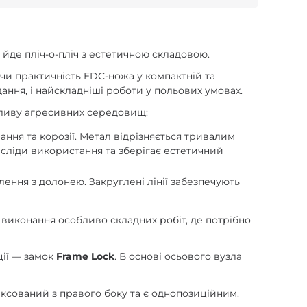
 йде пліч-о-пліч з естетичною складовою.
чи практичність EDC-ножа у компактній та
ання, і найскладніші роботи у польових умовах.
пливу агресивних середовищ:
ня та корозії. Метал відрізняється тривалим
 сліди використання та зберігає естетичний
ення з долонею. Закруглені лінії забезпечують
 виконання особливо складних робіт, де потрібно
ції — замок
Frame Lock
. В основі осьового вузла
фіксований з правого боку та є однопозиційним.