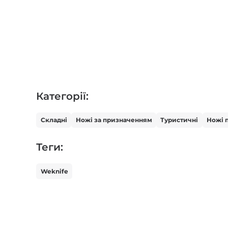
Категорії:
Складні
Ножі за призначенням
Туристичні
Ножі 
Теги:
Weknife