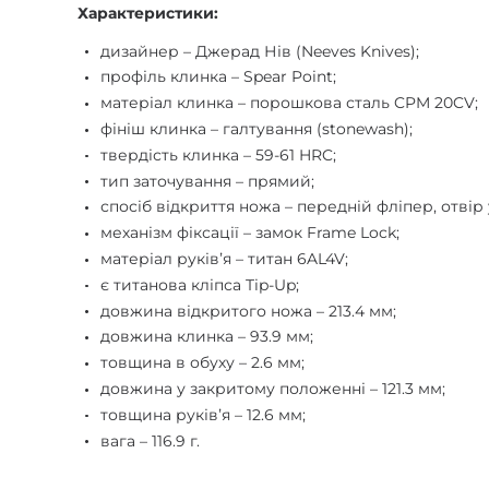
Характеристики:
дизайнер – Джерад Нів (Neeves Knives);
профіль клинка – Spear Point;
матеріал клинка – порошкова сталь CPM 20CV;
фініш клинка – галтування (stonewash);
твердість клинка – 59-61 HRC;
тип заточування – прямий;
спосіб відкриття ножа – передній фліпер, отвір 
механізм фіксації – замок Frame Lock;
матеріал руківʼя – титан 6AL4V;
є титанова кліпса Tip-Up;
довжина відкритого ножа – 213.4 мм;
довжина клинка – 93.9 мм;
товщина в обуху – 2.6 мм;
довжина у закритому положенні – 121.3 мм;
товщина руківʼя – 12.6 мм;
вага – 116.9 г.