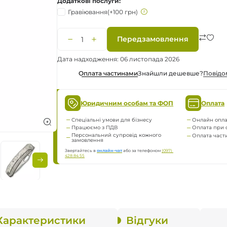
Додаткові послуги
а
Гравіювання
(+100 грн)
нням
Передзамовлення
Дата надходження: 06 листопада 2026
Знайшли дешевше?
Повiдо
Оплата частинами
ження
Юридичним особам та ФОП
Оплата
Спеціальні умови для бізнесу
Онлайн опла
Працюємо з ПДВ
Оплата при 
Персональний супровід кожного
Оплата час
замовлення
Звертайтесь в
онлайн-чат
або за телефоном
(097) 
428 84 55
Характеристики
Відгуки