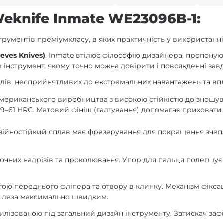
eknife Inmate WE23096B-1:
рументів преміумкласу, в яких практичність у використанні
eves Knives)
. Inmate втілює філософію дизайнера, пропоную
е інструмент, якому точно можна довірити і повсякденні завд
алів, несприйнятливих до екстремальних навантажень та в
ериканського виробництва з високою стійкістю до зношуван
9–61 HRC. Матовий фініш (галтування) допомагає приховати
зійностійкий сплав має фрезерування для покращення зчепл
точних надрізів та проколювання. Упор для пальця полегшує
гою переднього фліпера та отвору в клинку. Механізм фікса
ід леза максимально швидким.
стилізованою під загальний дизайн інструменту. Затискач за