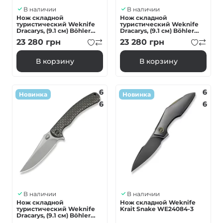
В наличии
В наличии
Нож складной
Нож складной
туристический Weknife
туристический Weknife
Dracarys, (9.1 см) Böhler
Dracarys, (9.1 см) Böhler
M390/титан 6AL4V черный
M390 / титан 6AL4V
23 280
грн
23 280
грн
фиолетовый/золотой
В корзину
В корзину
6
6
Новинка
Новинка
6
6
В наличии
В наличии
Нож складной
Нож складной Weknife
туристический Weknife
Krait Snake WE24084-3
Dracarys, (9.1 см) Böhler
M390/титан 6AL4V серый