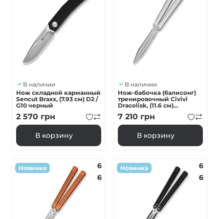
В наличии
В наличии
Нож складной карманный
Нож-бабочка (балисонг)
Sencut Braxx, (7.93 см) D2 /
тренировочный Civivi
G10 черный
Dracolisk, (11.6 см)
9Cr18MoV / Алюминий
2 570
грн
7 210
грн
серебряный
В корзину
В корзину
6
6
Новинка
Новинка
6
6