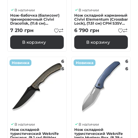
В наличии
В наличии
Нож-бабочка (балисонг)
Нож складной карманный
тренировочный Civivi
Civivi Elementum (Crossbar
Dracolisk, (11.6 см)
Lock), (7.51 см) CPM S35VN /
9Cr18MoV / Алюминий
Nebula FatCarbon Fiber
7 210
грн
6 790
грн
бордовый
черный/красный/синий/
белый
В корзину
В корзину
6
6
Новинка
Новинка
6
6
В наличии
В наличии
Нож складной
Нож складной
туристический Weknife
туристический Weknife
Dracarys, (9.1 см) Böhler
Ignio Mystery Box, (8.39 см)