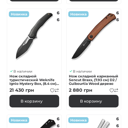
6
6
Новинка
Новинка
6
6
В наличии
В наличии
Нож складной
Нож складной карманный
туристический Weknife
Sencut Braxx, (7.93 см) D2 /
Ignio Mystery Box, (8.4 см)
Guibourtia Wood дерево
CPM 20CV/титан 6AL4V
21 430
грн
2 880
грн
черный
В корзину
В корзину
6
6
Новинка
Новинка
6
6