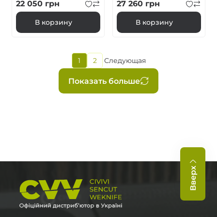
22 050
грн
27 260
грн
В корзину
В корзину
Текущая
1
2
Следующая
Страница
Следующая
страница
страница
Нумерация
Показать больше
страниц
Вверх