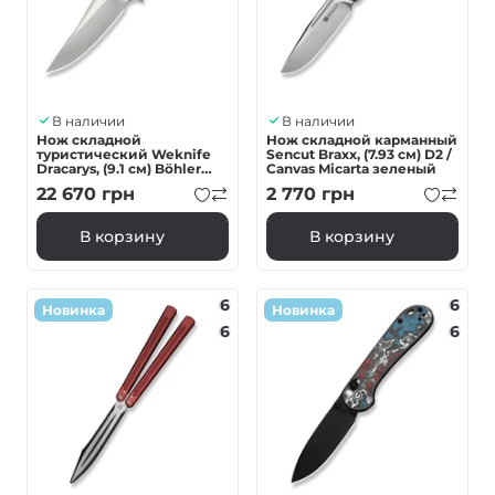
В наличии
В наличии
Нож складной
Нож складной карманный
туристический Weknife
Sencut Braxx, (7.93 см) D2 /
Dracarys, (9.1 см) Böhler
Canvas Micarta зеленый
M390 / титан 6AL4V
22 670
грн
2 770
грн
пламенный
В корзину
В корзину
6
6
Новинка
Новинка
6
6