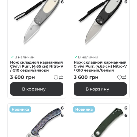
6
6
В наличии
В наличии
Нож складной карманный
Нож складной карманный
Civivi Purr, (4.65 см) Nitro-V
Civivi Purr, (4.65 см) Nitro-V
/ G10 серый/айвори
/ G10 черный/белый
3 600
грн
3 600
грн
В корзину
В корзину
6
6
Новинка
Новинка
6
6