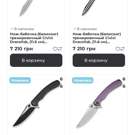
В наличии
В наличии
Нож-бабочка (балисонг)
Нож-бабочка (балисонг)
тренировочный Civivi
тренировочный Civivi
Dracolisk, (11.6 см)
Dracolisk, (11.6 см)
9Cr18MoV / Алюминий
9Cr18MoV / Алюминий
7 210
грн
7 210
грн
оранжевый
черный
В корзину
В корзину
6
6
Новинка
Новинка
6
6