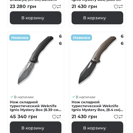
M390 / титан 6AL4V
CPM 20CV / 6AL4V
23 280
грн
21 430
грн
бронзовый/черный
Titanium синий
В корзину
В корзину
6
6
Новинка
Новинка
6
6
В наличии
В наличии
Нож складной
Нож складной
туристический Weknife
туристический Weknife
Ignio Mystery Box (8.39 см)
Ignio Mystery Box, (8.4 см)
Damasteel (Hakkapella) /
CPM 20CV/титан 6AL4V
45 340
грн
21 430
грн
6AL4V Titanium черный
бронзовый
В корзину
В корзину