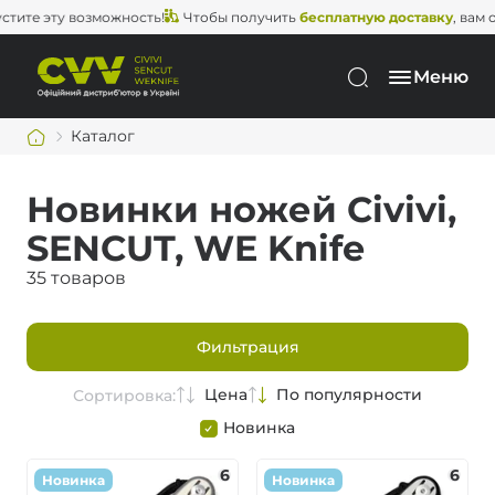
 эту возможность!
Чтобы получить
бесплатную доставку
, вам остал
Меню
Каталог
Новинки ножей Civivi,
SENCUT, WE Knife
35 товаров
Фильтрация
Цена
По популярности
Сортировка:
Новинка
6
6
Новинка
Новинка