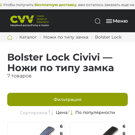
Чтобы получить
бесплатную доставку
, вам осталось заказать ещ
Меню
Каталог
Ножи по типу замка
Bolster Lock
Bolster Lock Civivi —
Ножи по типу замка
7 товаров
Фильтрация
Цена
По популярности
Сортировка:
6
6
6
6