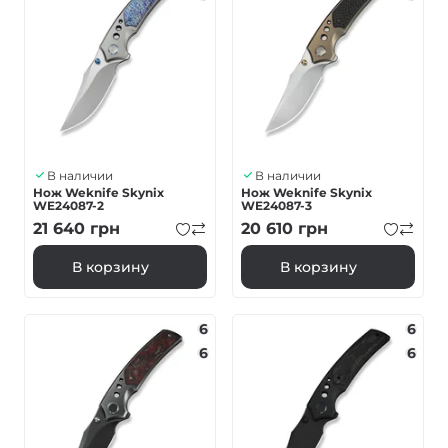
В наличии
В наличии
Нож Weknife Skynix
Нож Weknife Skynix
WE24087-2
WE24087-3
21 640
грн
20 610
грн
В корзину
В корзину
6
6
6
6