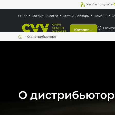
Чтобы получить
О нас
Сотрудничество
Статьи и обзоры
Помощь
О
Поиск
Каталог
О дистрибьюторе
Скидки
Новинки
Ножи
О дистрибьютор
Мультитулы
Аксессуары