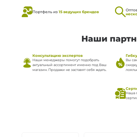
Опто
Портфель из
15 ведущих брендов
неск
Наши партн
Консультацию экспертов
Гибк
Наши менеджеры помогут подобрать
Вы са
актуальный ассортимент именно под Ваш
скидк
магазин. Продажи не заставят себя ждать.
лояль
Серт
Наша 
серти