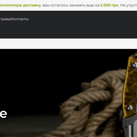
бесплатную доставку
, вам осталось заказать еще на
2 000 грн
. Не упус
тзывы
Контакты
е