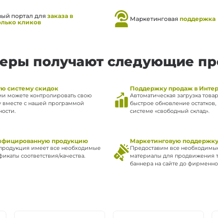
вый портал для
заказа в
Маркетинговая
поддержка
олько кликов
еры получают следующие п
ую систему скидок
Поддержку продаж в Инте
ми можете контролировать свою
Автоматическая загрузка товар
у вместе с нашей программой
быстрое обновление остатков, 
ности.
системе «свободный склад».
ифицированную продукцию
Маркетинговую поддержк
продукция имеет все необходимые
Предоставим все необходимы
фикаты соответствия/качества.
материалы для продвижения т
баннера на сайте до фирменног