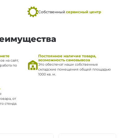
Собственный
сервисный центр
реимущества
рнете
Постоянное наличие товара,
возможность самовывоза
ов на сайт,
Это обеспечат наши собственные
работа по
складские помещения общей площадью
1000 кв. м.
у
е
овара, от
о стенда.