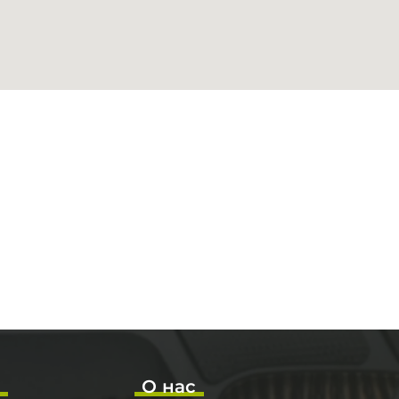
о
О нас