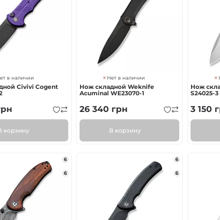
ет в наличии
Нет в наличии
ной Civivi Cogent
Нож складной Weknife
Нож скла
2
Acuminal WE23070-1
S24025-3
рн
26 340
грн
3 150
г
В корзину
В корзину
6
6
6
6