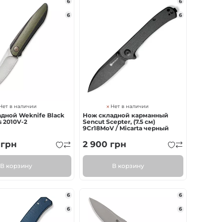
6
6
6
6
Нет в наличии
Нет в наличии
дной Weknife Black
Нож складной карманный
s 2010V-2
Sencut Scepter, (7.5 см)
9Cr18MoV / Micarta черный
грн
2 900
грн
В корзину
В корзину
6
6
6
6