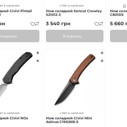
(1)
ет в наличии
Нет в наличии
ной Civivi Pintail
Нож складной Sencut Crowley
Нож скла
1
S21012-3
C801DS
рн
3 540
грн
5 660
В корзину
В корзину
6
6
6
6
ет в наличии
Нет в наличии
ной Civivi NOx
Нож складной Civivi Mini
Asticus C19026B-5