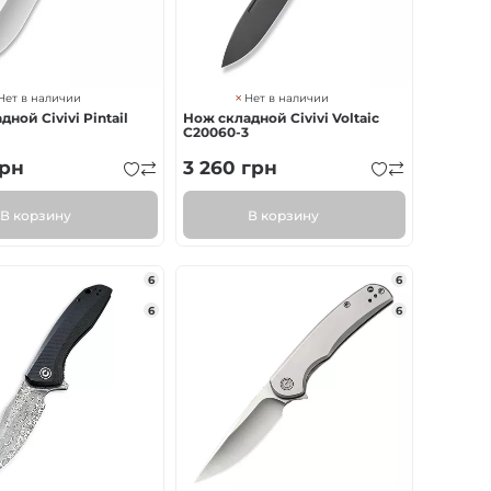
Нет в наличии
Нет в наличии
ной Civivi Pintail
Нож складной Civivi Voltaic
C20060-3
рн
3 260
грн
В корзину
В корзину
6
6
6
6