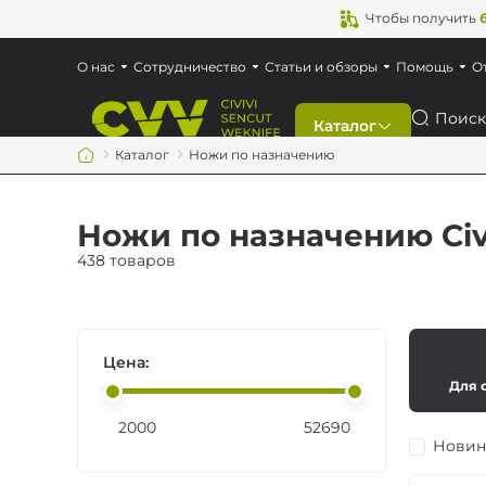
Чтобы получить
О нас
Сотрудничество
Статьи и обзоры
Помощь
О
Поиск
Каталог
Каталог
Ножи по назначению
Скидки
Ножи по назначению Civ
Новинки
438 товаров
Ножи
Цена:
Мультитулы
Для 
Аксессуары
Новин