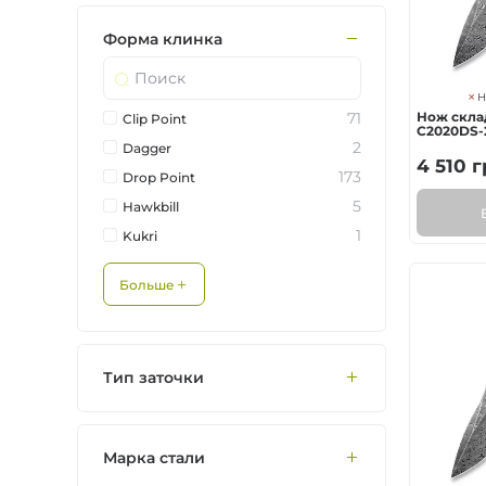
Форма клинка
Н
Нож склад
71
Clip Point
C2020DS-
2
Dagger
4 510
г
173
Drop Point
5
Hawkbill
1
Kukri
Больше
Тип заточки
Марка стали