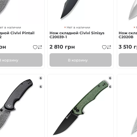
ет в наличии
Нет в наличии
ной Civivi Pintail
Нож складной Civivi Sinisys
Нож склад
2
C20039-1
C2020B
рн
2 810
грн
3 510
г
В корзину
В корзину
6
6
6
6