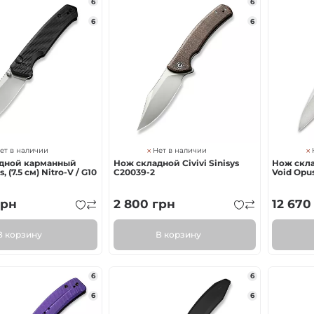
6
6
ка
6
6
нию
яжение
ет в наличии
Нет в наличии
дной карманный
Нож складной Civivi Sinisys
Нож скла
s, (7.5 см) Nitro-V / G10
C20039-2
Void Opu
рн
2 800
грн
12 670
В корзину
В корзину
6
6
6
6