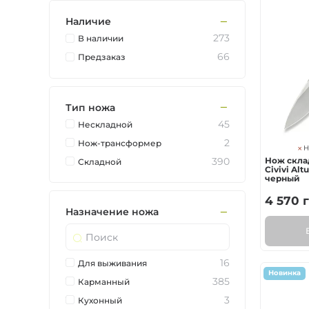
Ножи по типу зам
Наличие
273
В наличии
Ножи по назначе
66
Предзаказ
Складные
Тип ножа
45
Нескладной
Тактическое снар
2
Нож-трансформер
Н
390
Нож скла
Складной
Фиксированные
Civivi Altu
черный
4 570
г
Назначение ножа
16
Для выживания
Новинка
385
Карманный
3
Кухонный