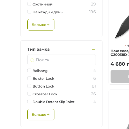
29
Охотничий
196
На каждый день
Больше
Н
Тип замка
Нож склад
C20038D-
4 680
г
4
Balisong
6
Bolster Lock
81
Button Lock
26
Crossbar Lock
4
Double Detent Slip Joint
Больше