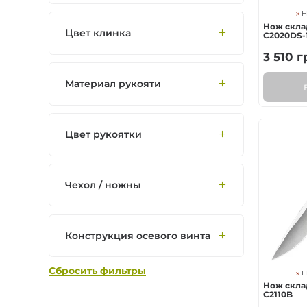
Н
Нож склад
Цвет клинка
C2020DS-
3 510
г
Материал рукояти
Цвет рукоятки
Чехол / ножны
Конструкция осевого винта
Сбросить фильтры
Н
Нож склад
C2110B