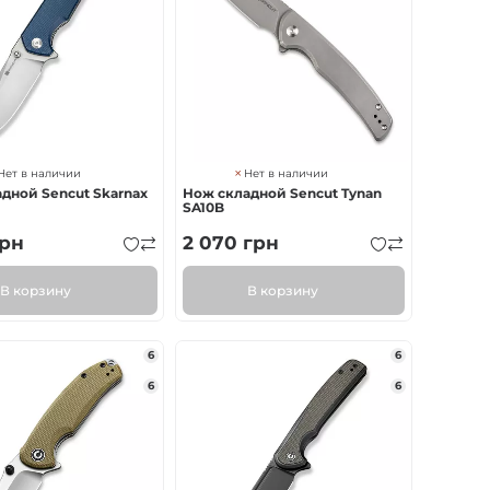
Нет в наличии
Нет в наличии
дной Sencut Skarnax
Нож складной Sencut Tynan
SA10B
рн
2 070
грн
В корзину
В корзину
6
6
6
6