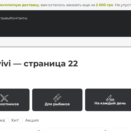
бесплатную доставку
, вам осталось заказать еще на
2 000 грн
. Не упус
тзывы
Контакты
ivi — страница 22
На каждый день
охотников
Для рыбаков
ка
Хит
Акция