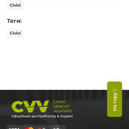
Civivi
Теги:
Civivi
На гору