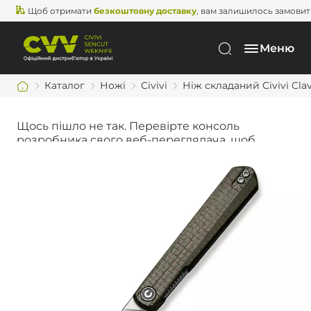
Щоб отримати
безкоштовну доставку
, вам залишилось замовити щ
Меню
Каталог
Ножі
Civivi
Ніж складаний Civivi Clav
Щось пішло не так. Перевірте консоль
розробника свого веб-переглядача, щоб
дізнатися більше.