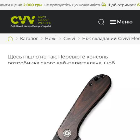
и ще на
2 000 грн
. Не пропустіть цю можливість!
Щоб отримати
безко
Меню
Каталог
Ножі
Civivi
Ніж складаний Civivi E
Щось пішло не так. Перевірте консоль
розробника свого веб-переглядача, щоб
дізнатися більше.