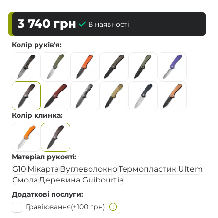
3 740
грн
В наявності
Колір руків'я
Колір клинка
Матеріал рукояті
G10
Мікарта
Вуглеволокно
Термопластик Ultem
Смола
Деревина Guibourtia
Додаткові послуги
Гравіювання
(+100 грн)