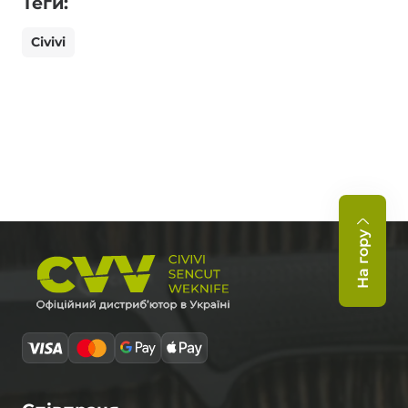
Теги:
Civivi
На гору