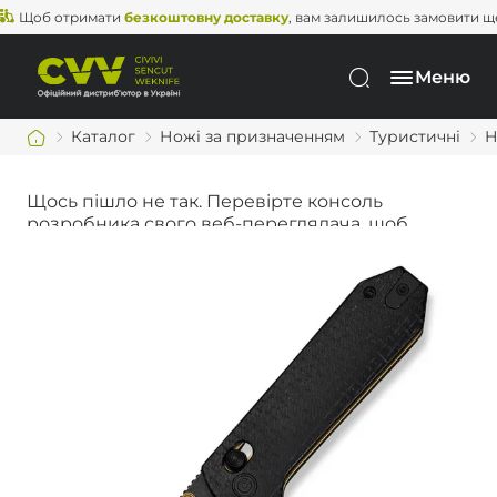
об отримати
безкоштовну доставку
, вам залишилось замовити ще на
Меню
Каталог
Ножі за призначенням
Туристичні
Н
Щось пішло не так. Перевірте консоль
розробника свого веб-переглядача, щоб
дізнатися більше.