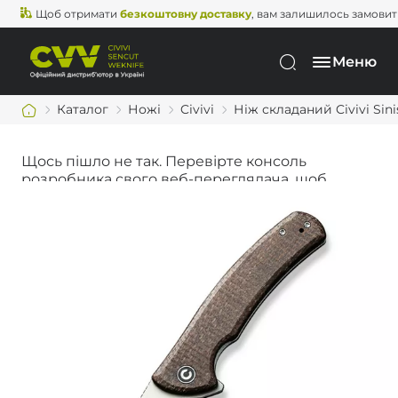
Щоб отримати
безкоштовну доставку
, вам залишилось замовити ще
Меню
Каталог
Ножі
Civivi
Ніж складаний Civivi Sin
Щось пішло не так. Перевірте консоль
розробника свого веб-переглядача, щоб
дізнатися більше.