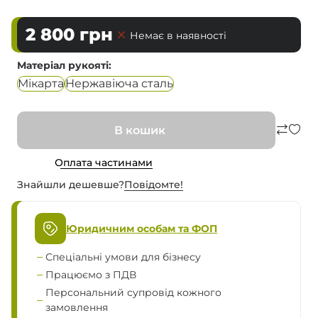
2 800
грн
Немає в наявності
Матеріал рукояті
Мікарта
Нержавіюча сталь
В кошик
Оплата частинами
Знайшли дешевше?
Повiдомте!
Юридичним особам та ФОП
Спеціальні умови для бізнесу
Працюємо з ПДВ
Персональний супровід кожного
замовлення