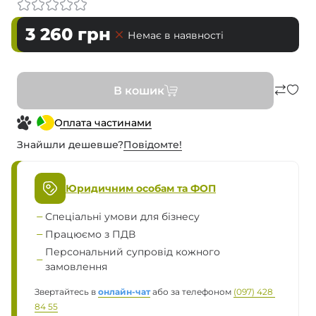
3 260
грн
Немає в наявності
В кошик
Оплата частинами
Знайшли дешевше?
Повiдомте!
Юридичним особам та ФОП
Спеціальні умови для бізнесу
Працюємо з ПДВ
Персональний супровід кожного
замовлення
Звертайтесь в
онлайн-чат
або за телефоном
(097) 428 
84 55