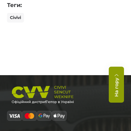
Теги:
Civivi
На гору