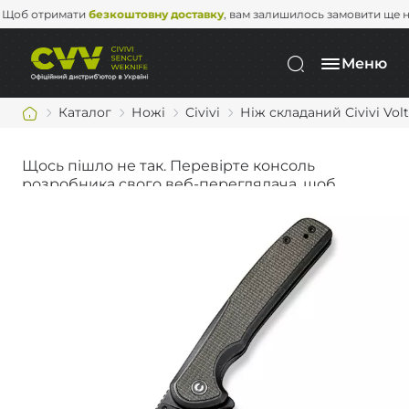
Щоб отримати
безкоштовну доставку
, вам залишилось замовити 
Меню
Каталог
Ножі
Civivi
Ніж складаний Civivi Vol
Щось пішло не так. Перевірте консоль
розробника свого веб-переглядача, щоб
дізнатися більше.