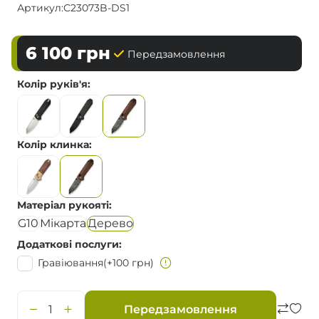
Артикул:
C23073B-DS1
6 100
грн
Передзамовлення
Колір руків'я
Колір клинка
Матеріал рукояті
G10
Мікарта
Дерево
Додаткові послуги
Гравіювання
(+100 грн)
Передзамовлення