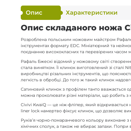
Опис
Характеристики
Опис складаного ножа Civ
Розроблена польським ножовим майстром Рафалем Бж
інструментах формату EDC. Мініатюрний та неймов
поєднанню висококласних та перевірених часом м
Рафаль Бжескі відомий у ножовому світі створенням
стала винятком. Її клинок виготовлений зі сталі N
виробництві різальних інструментів, що пояснюєть
легкість в обробці. До того ж такий клинок надовг
Сатиновий клинок з профілем танто вважається од
можна проколювати різні матеріали, що робить з
Civivi KwaiQ — це ніж-фліпер, який відкривається
liner lock намертво фіксує клинок, що дозволяє ви
Руківʼя чорно-помаранчевого кольору виконане з 
хімічних сполук, а також не вбирає запахи. Попр