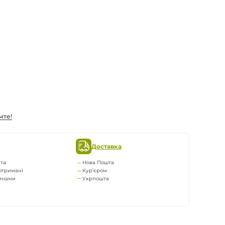
мте!
Доставка
та
Нова Пошта
отримані
Кур’єром
тинами
Укрпошта