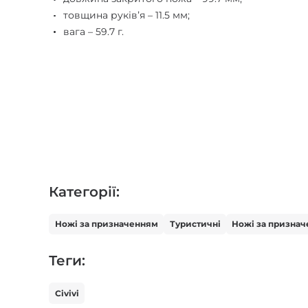
товщина руківʼя – 11.5 мм;
вага – 59.7 г.
Категорії:
Ножі за призначенням
Туристичні
Ножі за призна
Теги:
Civivi