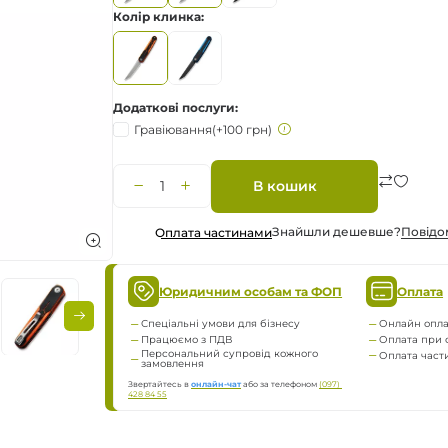
Колір клинка
а
нням
Додаткові послуги
Гравіювання
(+100 грн)
В кошик
ження
Знайшли дешевше?
Повiдо
Оплата частинами
Юридичним особам та ФОП
Оплата
Спеціальні умови для бізнесу
Онлайн опла
Працюємо з ПДВ
Оплата при 
Персональний супровід кожного
Оплата час
замовлення
Звертайтесь в
онлайн-чат
або за телефоном
(097) 
428 84 55