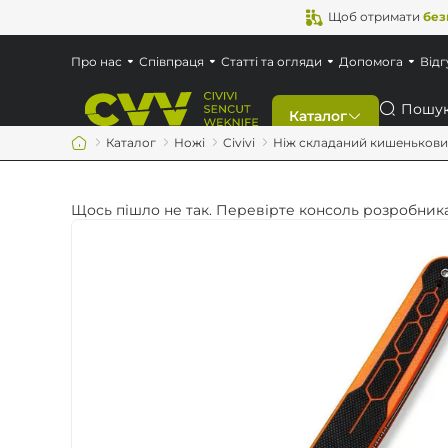
Щоб отримати
без
Про нас
Співпраця
Статті та огляди
Допомога
Відг
Пошук
Каталог
Каталог
Ножі
Civivi
Ніж складаний кишеньковий C
Знижки
Щось пішло не так. Перевірте консоль розробника
Новинки
Ножі
Мультитули
Аксесуари