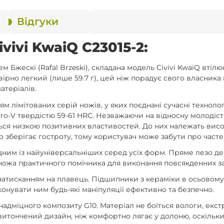
Відгуки
ivi KwaiQ C23015-2:
ескі (Rafal Brzeski), складана модель Civivi KwaiQ втілює в
ірно легкий (лише 59.7 г), цей ніж порадує свого власника 
атеріалів.
 лімітованих серій ножів, у яких поєднані сучасні технологі
itro-V твердістю 59-61 HRC. Незважаючи на відносну молодіс
ся низкою позитивних властивостей. До них належать високі
о зберігає гостроту, тому користувач може забути про часте
ним із найуніверсальніших серед усіх форм. Пряме лезо де
 ножа практичного помічника для виконання повсякденних з
 натисканням на плавець. Підшипники з кераміки в осьовому 
конувати ним будь-які маніпуляції ефективно та безпечно.
надміцного композиту G10. Матеріал не боїться вологи, екс
и витончений дизайн, ніж комфортно лягає у долоню, оскіль