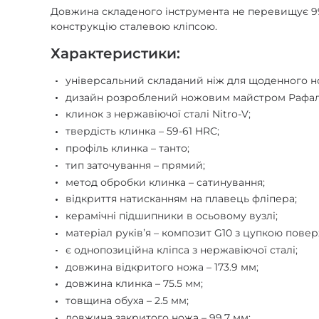
Довжина складеного інструмента не перевищує 99.
конструкцію сталевою кліпсою.
Характеристики:
універсальний складаний ніж для щоденного но
дизайн розроблений ножовим майстром Рафалем 
клинок з нержавіючої сталі Nitro-V;
твердість клинка – 59-61 HRC;
профіль клинка – танто;
тип заточування – прямий;
метод обробки клинка – сатинування;
відкриття натисканням на плавець фліпера;
керамічні підшипники в осьовому вузлі;
матеріал руківʼя – композит G10 з цупкою пове
є однопозиційна кліпса з нержавіючої сталі;
довжина відкритого ножа – 173.9 мм;
довжина клинка – 75.5 мм;
товщина обуха – 2.5 мм;
довжина закритого ножа – 99.7 мм;