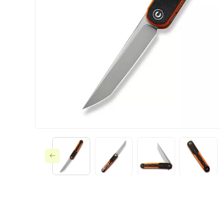
Ножі по типу замк
Ножі за призначе
Складні
Тактичне споряд
Фіксовані