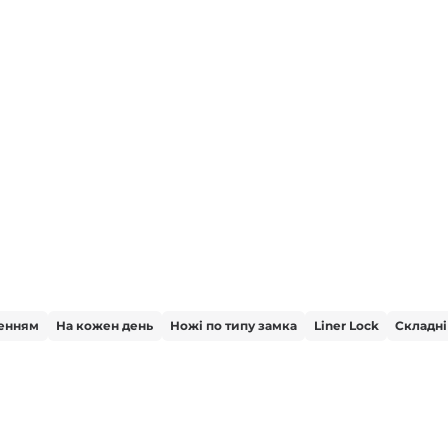
ченням
На кожен день
Ножі по типу замка
Liner Lock
Складні