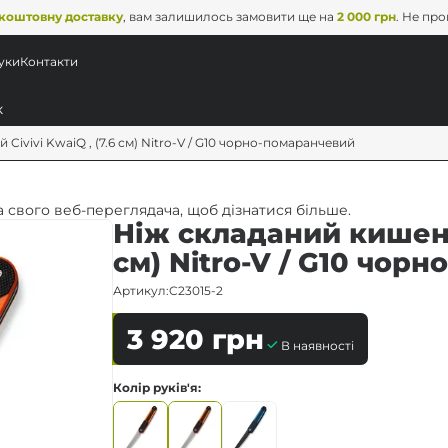
коштовну доставку
, вам залишилось замовити ще на
2 000 грн
. Не пр
уки
Контакти
ivivi KwaiQ , (7.6 см) Nitro-V / G10 чорно-помаранчевий
 свого веб-переглядача, щоб дізнатися більше.
Ніж складаний кишеньк
см) Nitro-V / G10 чор
Артикул:
C23015-2
3 920
грн
В наявності
Колір руків'я