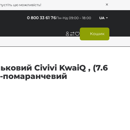
опустіть цю можливість!
0 800 33 61 76
Пн-Нд 09:00 – 18:00
UA
Кошик
овий Civivi KwaiQ , (7.6
но-помаранчевий