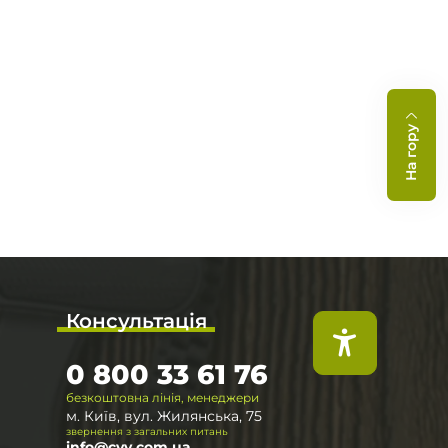
На гору
Консультація
0 800 33 61 76
безкоштовна лінія, менеджери
м. Київ, вул. Жилянська, 75
звернення з загальних питань
info@cvv.com.ua