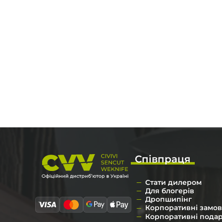
Співпраця
Стати дилером
Для блогерів
Дропшипінг
Корпоративні замо
Корпоративні пода