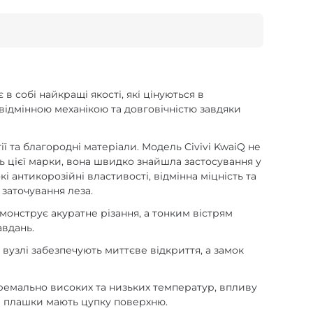
 собі найкращі якості, які цінуються в
відмінною механікою та довговічністю завдяки
ї та благородні матеріали. Модель Civivi KwaiQ не
ть цієї марки, вона швидко знайшла застосування у
 антикорозійні властивості, відмінна міцність та
 заточування леза.
монструє акуратне різання, а тонким вістрям
авдань.
вузлі забезпечують миттєве відкриття, а замок
тремально високих та низьких температур, впливу
ки плашки мають цупку поверхню.