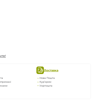
мте!
Доставка
та
Нова Пошта
отримані
Кур’єром
тинами
Укрпошта