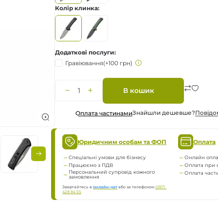
Колір клинка
а
нням
Додаткові послуги
Гравіювання
(+100 грн)
В кошик
ження
Знайшли дешевше?
Повiдо
Оплата частинами
Юридичним особам та ФОП
Оплата
Спеціальні умови для бізнесу
Онлайн опла
Працюємо з ПДВ
Оплата при 
Персональний супровід кожного
Оплата час
замовлення
Звертайтесь в
онлайн-чат
або за телефоном
(097) 
428 84 55