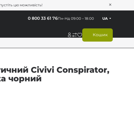
опустіть цю можливість!
0 800 33 61 76
Пн-Нд 09:00 – 18:00
UA
Кошик
чний Civivi Conspirator,
rta чорний