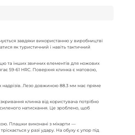
печується завдяки використанню у виробництві
атися як туристичний і навіть тактичний
лецю та інших звичних елементів для ножових
сягає 59-61 HRC. Поверхня клинка є матовою,
х надрізів. Лезо довжиною 88.3 мм має пряме
озкривання клинка від користувача потрібно
осиленого натискання. Це зроблено, щоб
ікою. Плашки виконані з мікарти —
іскається у разі удару. На обуху є упор під