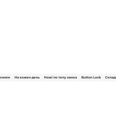
ченням
На кожен день
Ножі по типу замка
Button Lock
Склад