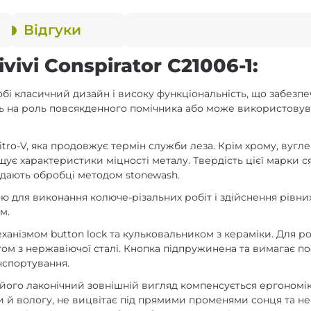
Відгуки
ivi Conspirator C21006-1:
 собі класичний дизайн і високу функціональність, що забез
ить на роль повсякденного помічника або може використовув
itro-V, яка продовжує термін служби леза. Крім хрому, вуг
вищує характеристики міцності металу. Твердість цієї марки 
ддають обробці методом stonewash.
ю для виконання колюче-різальних робіт і здійснення рівни
м.
ханізмом button lock та кульковальником з кераміки. Для р
ом з нержавіючої сталі. Кнопка підпружинена та вимагає п
нспортування.
ки його лаконічний зовнішній вигляд компенсується ергоном
 й вологу, не вицвітає під прямими променями сонця та не тр