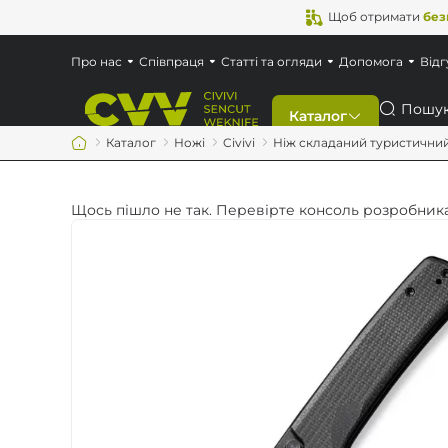
Щоб отримати
без
Про нас
Співпраця
Статті та огляди
Допомога
Відг
Пошук
Каталог
Каталог
Ножі
Civivi
Ніж складаний туристичний Ci
Знижки
Щось пішло не так. Перевірте консоль розробника
Новинки
Ножі
Мультитули
Аксесуари