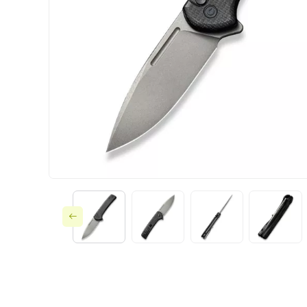
Ножі по типу замк
Ножі за призначе
Складні
Тактичне споряд
Фіксовані