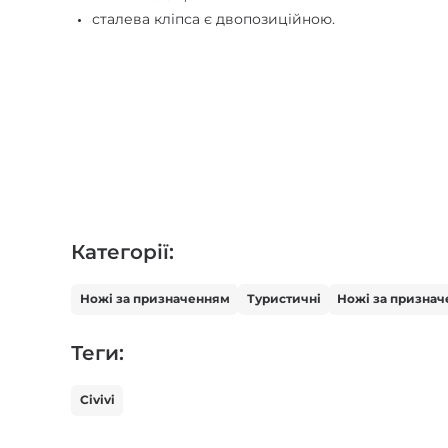
сталева кліпса є двопозиційною.
Категорії:
Ножі за призначенням
Туристичні
Ножі за призна
Теги:
Civivi