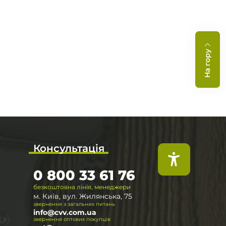
На гору
Консультація
0 800 33 61 76
безкоштовна лінія, менеджери
м. Київ, вул. Жилянська, 75
звернення з загальних питань
info@cvv.com.ua
звернення оптових покупців