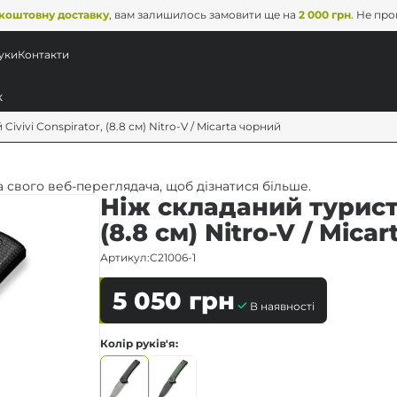
коштовну доставку
, вам залишилось замовити ще на
2 000 грн
. Не пр
уки
Контакти
vivi Conspirator, (8.8 см) Nitro-V / Micarta чорний
 свого веб-переглядача, щоб дізнатися більше.
Ніж складаний туристи
(8.8 см) Nitro-V / Mica
Артикул:
C21006-1
5 050
грн
В наявності
Колір руків'я