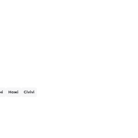
ні
Ножі
Civivi