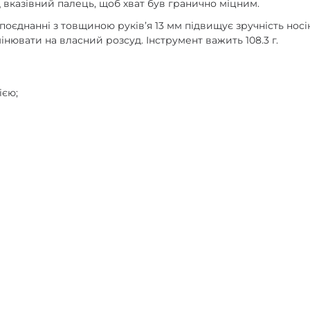
д вказівний палець, щоб хват був гранично міцним.
поєднанні з товщиною руківʼя 13 мм підвищує зручність носі
нювати на власний розсуд. Інструмент важить 108.3 г.
ією;