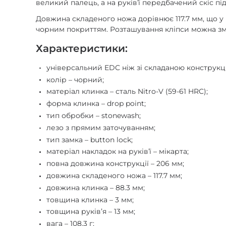
великий палець, а на руківʼї передбачений скіс пі
Довжина складеного ножа дорівнює 117.7 мм, що у 
чорним покриттям. Розташування кліпси можна змі
Характеристики:
універсальний EDC ніж зі складаною конструкц
колір – чорний;
матеріал клинка – сталь Nitro-V (59-61 HRC);
форма клинка – drop point;
тип обробки – stonewash;
лезо з прямим заточуванням;
тип замка – button lock;
матеріал накладок на руківʼї – мікарта;
повна довжина конструкції – 206 мм;
довжина складеного ножа – 117.7 мм;
довжина клинка – 88.3 мм;
товщина клинка – 3 мм;
товщина руківʼя – 13 мм;
вага – 108.3 г;