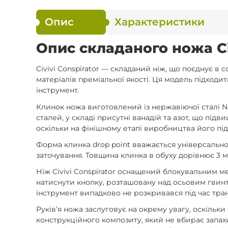
Опис
Характеристики
Опис складаного ножа Civ
Civivi Conspirator — складаний ніж, що поєднує в
матеріалів преміальної якості. Ця модель підход
інструмент.
Клинок ножа виготовлений із нержавіючої сталі N
сталей, у складі присутні ванадій та азот, що під
оскільки на фінішному етапі виробництва його пі
Форма клинка drop point вважається універсально
заточування. Товщина клинка в обуху дорівнює 3 м
Ніж Civivi Conspirator оснащений блокувальним ме
натиснути кнопку, розташовану над осьовим гвинт
інструмент випадково не розкривався під час тра
Руківʼя ножа заслуговує на окрему увагу, оскіль
конструкційного композиту, який не вбирає запахи