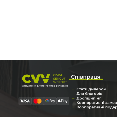
Співпраця
Стати дилером
Для блогерів
Дропшипінг
Корпоративні замо
Корпоративні пода