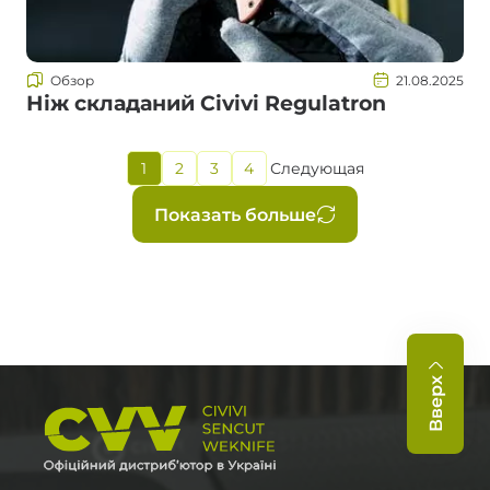
Обзор
21.08.2025
Ніж складаний Civivi Regulatron
1
2
3
4
Следующая
Текущая
Страница
Страница
Страница
Следующая
страница
страница
Нумерация
Показать больше
страниц
Вверх