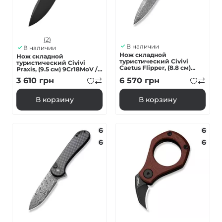
(2)
В наличии
В наличии
Нож складной
Нож складной
туристический Civivi
туристический Civivi
Caetus Flipper, (8.8 см)
Praxis, (9.5 см) 9Cr18MoV /
Damascus / Carbon Fiber
G10 зеленый
3 610
грн
6 570
грн
В корзину
В корзину
6
6
6
6