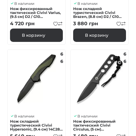
В наличии
В наличии
Нож фиксированный
Нож складной
тактический Civivi Varius,
туристический Civivi
(9.5 см) D2 / G10
Brazen, (8.8 см) D2 / G10
коричневый
фиолетовый
4 720
грн
3 880
грн
В корзину
В корзину
6
6
6
6
В наличии
В наличии
Нож складной
Нож фиксированный
туристический Civivi
тактический Civivi
Hypersonic, (9.4 см) 14C28N
Circulus, (5 см)
/ Steel & G10 черно-
10Cr15CoMoV черный с