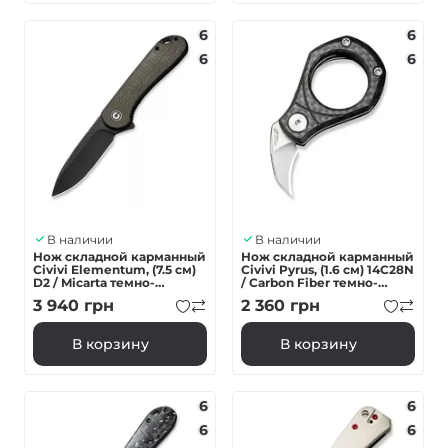
6
6
6
6
В наличии
В наличии
Нож складной карманный
Нож складной карманный
Civivi Elementum, (7.5 см)
Civivi Pyrus, (1.6 см) 14C28N
D2 / Micarta темно-
/ Carbon Fiber темно-
зеленый
серый
3 940
грн
2 360
грн
В корзину
В корзину
6
6
6
6