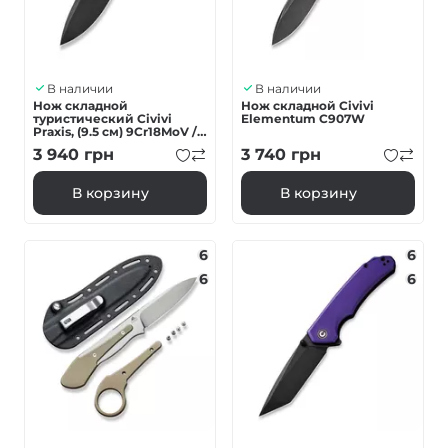
В наличии
В наличии
Нож складной
Нож складной Civivi
туристический Civivi
Elementum C907W
Praxis, (9.5 см) 9Cr18MoV /
G10 черный
3 940
грн
3 740
грн
В корзину
В корзину
6
6
6
6