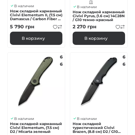
(1)
В наличии
В наличии
Нож складной карманный
Нож складной карманный
Civivi Elementum II, (7.5 см)
Civivi Pyrus, (1.6 см) 14C28N
Damascus / Carbon Fiber &
/ G10 темно-красный
G10
5 790
грн
2 270
грн
В корзину
В корзину
6
6
6
6
В наличии
В наличии
Нож складной карманный
Нож складной
Civivi Elementum, (7.5 см)
туристический Civivi
D2 / Micarta зеленый
Brazen, (8.8 см) D2 / G10