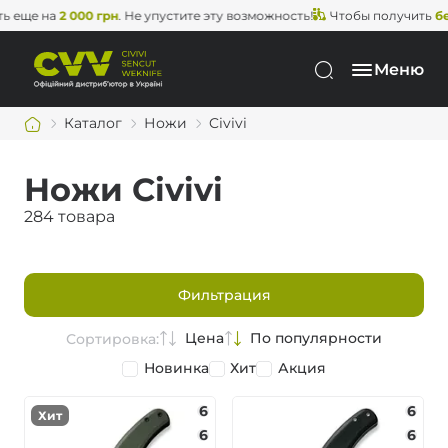
 на
2 000 грн
. Не упустите эту возможность!
Чтобы получить
бесплат
Меню
Каталог
Ножи
Civivi
Ножи Civivi
284 товара
Фильтрация
Цена
По популярности
Сортировка:
Новинка
Хит
Акция
6
6
Хит
6
6