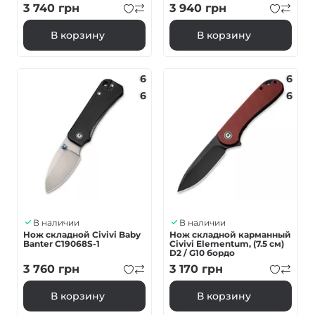
черный
3 740
грн
3 940
грн
В корзину
В корзину
6
6
6
6
В наличии
В наличии
Нож складной Civivi Baby
Нож складной карманный
Banter C19068S-1
Civivi Elementum, (7.5 см)
D2 / G10 бордо
3 760
грн
3 170
грн
В корзину
В корзину