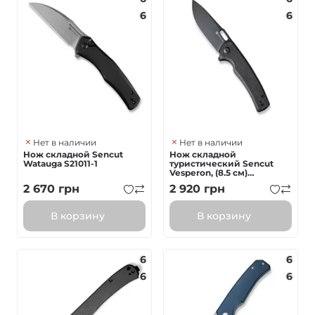
6
6
Нет в наличии
Нет в наличии
Нож складной Sencut
Нож складной
Watauga S21011-1
туристический Sencut
Vesperon, (8.5 см)
9Cr18MoV / Micarta черный
2 670
грн
2 920
грн
В корзину
В корзину
6
6
6
6