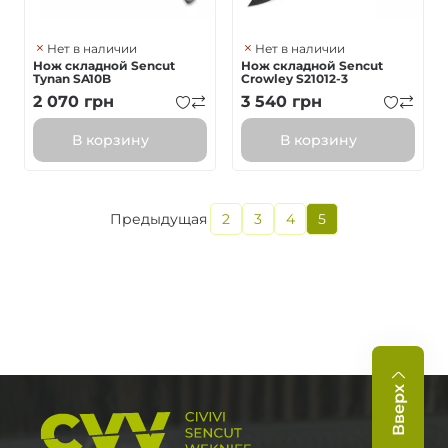
Нет в наличии
Нет в наличии
Нож складной Sencut
Нож складной Sencut
Tynan SA10B
Crowley S21012-3
2 070
грн
3 540
грн
В корзину
В корзину
Текущая
Предыдущая
2
3
4
5
Нумерация
Предыдущая
Страница
Страница
Страница
страница
страниц
страница
Вверх