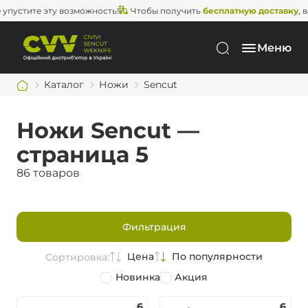
устите эту возможность!
Чтобы получить
бесплатную доставку
, вам
Меню
Каталог
Ножи
Sencut
Ножи Sencut —
страница 5
86 товаров
Фильтрация
Цена
По популярности
Сортировка:
Новинка
Акция
6
6