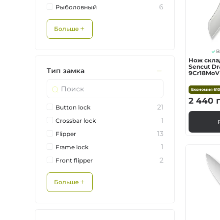
6
Рыболовный
Больше
В
Нож скла
Sencut Dra
Тип замка
9Cr18MoV 
Економия
61
2 440
г
21
Button lock
1
Crossbar lock
13
Flipper
1
Frame lock
2
Front flipper
Больше