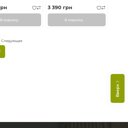
рн
3 390
грн
В корзину
В корзину
Следующая
ца
траница
Следующая
страница
ция
ц
Вверх