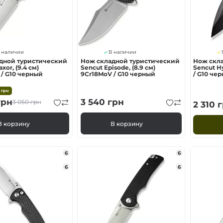
 наличии
В наличии
дной туристический
Нож складной туристический
Нож скл
xor, (9.4 см)
Sencut Episode, (8.9 см)
Sencut Hy
/ G10 черный
9Cr18MoV / G10 черный
/ G10 че
0
грн
рн
3 540
грн
3 050
грн
2 310
г
В корзину
В корзину
6
6
6
6