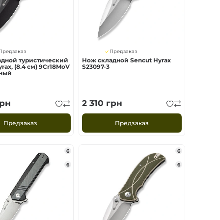
Предзаказ
Предзаказ
адной туристический
Нож складной Sencut Hyrax
rax, (8.4 см) 9Cr18MoV
S23097-3
рный
рн
2 310
грн
Предзаказ
Предзаказ
6
6
6
6