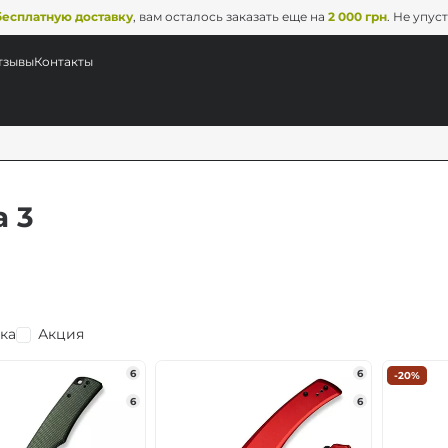
бесплатную доставку
, вам осталось заказать еще на
2 000 грн
. Не упус
тзывы
Контакты
а 3
ка
Акция
6
6
-20%
6
6