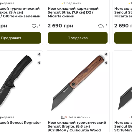
редзаказ
Предзаказ
дной туристический
Нож складной карманный
Нож скл
xor, (9.4 см)
Sencut Stria, (7,9 см) D2 /
Sencut Str
 / G10 темно-зеленый
Micarta синий
Micarta 
рн
2 690
грн
2 690
Предзаказ
Предзаказ
6
6
6
6
(3)
редзаказ
Нет в наличии
дной Sencut Regnator
Нож складной туристический
Нож скл
Sencut Bronte, (8.6 см)
Sencut Br
9Cr18MoV / Cuibourtia Wood
9Cr18MoV