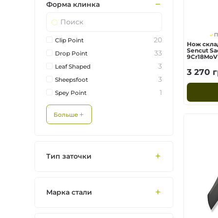
Форма клинка
П
20
Clip Point
Нож скла
Sencut Sac
33
Drop Point
9Cr18MoV 
3
Leaf Shaped
3 270
г
3
Sheepsfoot
1
Spey Point
Больше
Тип заточки
Марка стали