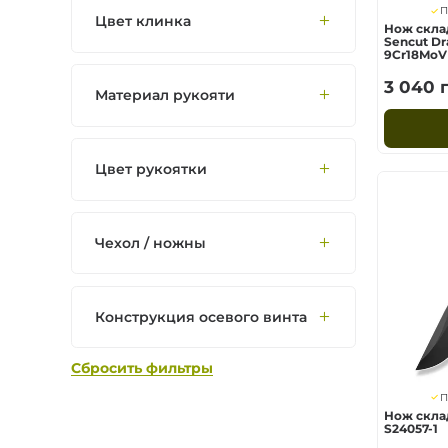
П
Цвет клинка
Нож скла
Sencut Dra
9Cr18MoV
3 040
г
Материал рукояти
Цвет рукоятки
Чехол / ножны
Конструкция осевого винта
Сбросить фильтры
П
Нож скла
S24057-1