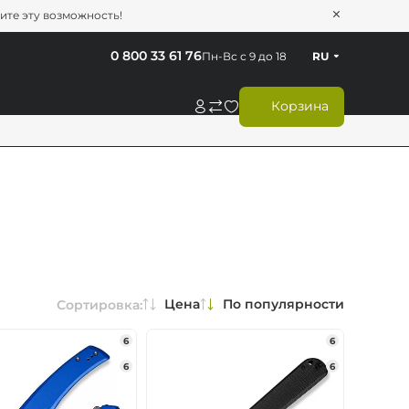
тите эту возможность!
0 800 33 61 76
Пн-Вс с 9 до 18
RU
Корзина
Цена
По популярности
Сортировка:
6
6
6
6