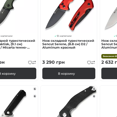
ка
нию
 наличии
В наличии
дной туристический
Нож складной туристический
Нож скл
ktisk, (9.1 см)
Sencut Serene, (8.8 см) D2 /
Sencut Se
/ Micarta темно-
Aluminum красный
Aluminu
яжение
Економия
6
рн
3 290
грн
2 632
г
В корзину
В корзину
6
6
6
6