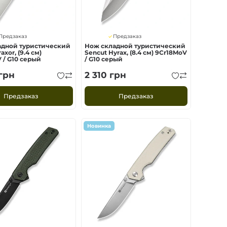
Предзаказ
Предзаказ
адной туристический
Нож складной туристический
axor, (9.4 см)
Sencut Hyrax, (8.4 см) 9Cr18MoV
 / G10 серый
/ G10 серый
грн
2 310
грн
Предзаказ
Предзаказ
Новинка