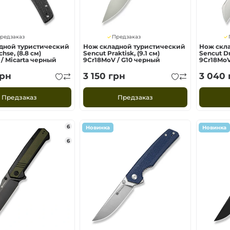
редзаказ
Предзаказ
дной туристический
Нож складной туристический
Нож скл
hse, (8.8 см)
Sencut Praktisk, (9.1 см)
Sencut Dr
/ Micarta черный
9Cr18MoV / G10 черный
9Cr18MoV
рн
3 150
грн
3 040
Предзаказ
Предзаказ
6
Новинка
Новинка
6