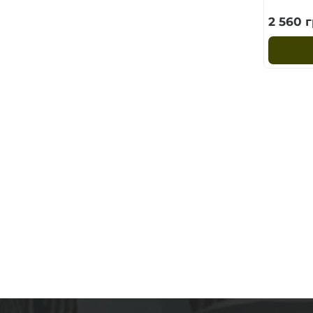
2 560
г