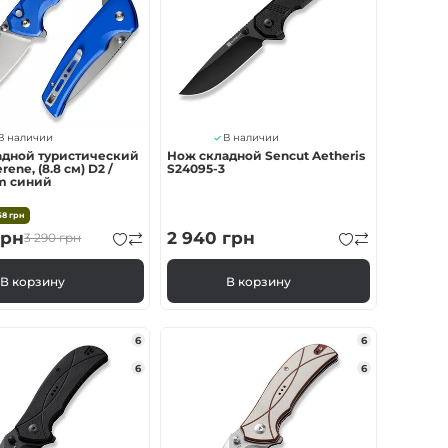
В наличии
В наличии
адной туристический
Нож складной Sencut Aetheris
rene, (8.8 см) D2 /
S24095-3
m синий
58
грн
рн
2 940
грн
3 290
грн
В корзину
В корзину
6
6
6
6