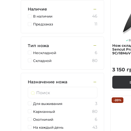
Ножи по типу зам
Наличие
46
В наличии
Ножи по назначе
11
Предзаказ
Складные
В
Тип ножа
Нож скла
Sencut Pra
6
Нескладной
9Cr18MoV 
Тактическое снар
зеленый
80
Складной
3 150
г
Фиксированные
Назначение ножа
-20%
3
Для выживания
80
Карманный
6
Охотничий
43
На каждый день