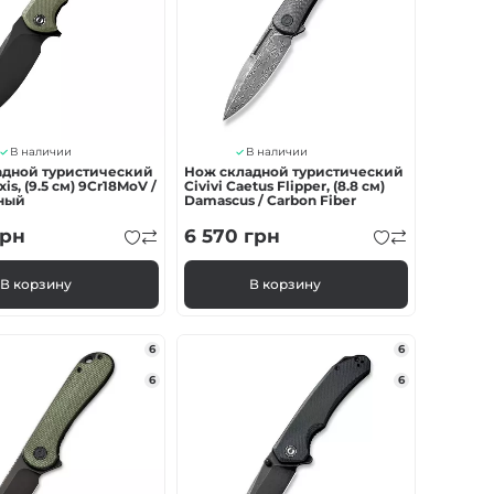
В наличии
В наличии
адной туристический
Нож складной туристический
xis, (9.5 см) 9Cr18MoV /
Civivi Caetus Flipper, (8.8 см)
еный
Damascus / Carbon Fiber
рн
6 570
грн
В корзину
В корзину
6
6
6
6