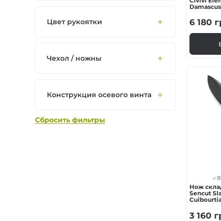
Civivi Ele
Damascus 
Цвет рукоятки
6 180
г
Чехол / ножны
Конструкция осевого винта
Сбросить фильтры
В
Нож скла
Sencut Sla
Cuibourti
3 160
г