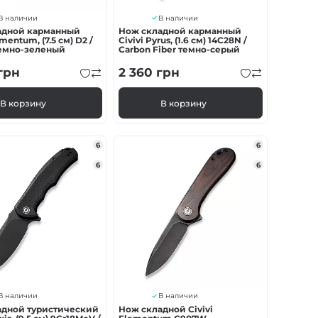
В наличии
В наличии
адной карманный
Нож складной карманный
ementum, (7.5 см) D2 /
Civivi Pyrus, (1.6 см) 14C28N /
темно-зеленый
Carbon Fiber темно-серый
грн
2 360
грн
В корзину
В корзину
6
6
6
6
В наличии
В наличии
адной туристический
Нож складной Civivi