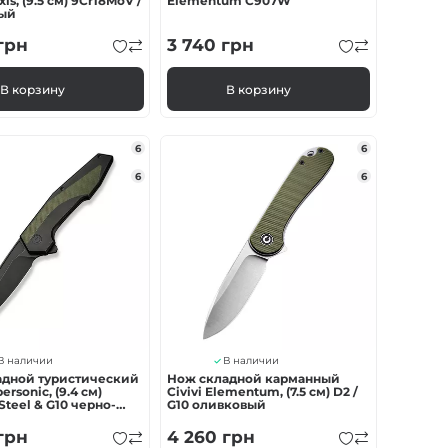
xis, (9.5 см) 9Cr18MoV /
Elementum C907W
ный
грн
3 740
грн
В корзину
В корзину
6
6
6
6
В наличии
В наличии
адной туристический
Нож складной карманный
personic, (9.4 см)
Civivi Elementum, (7.5 см) D2 /
Steel & G10 черно-
G10 оливковый
грн
4 260
грн