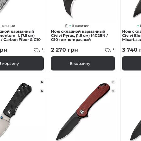
(1)
 наличии
В наличии
дной карманный
Нож складной карманный
Нож скл
mentum II, (7.5 см)
Civivi Pyrus, (1.6 см) 14C28N /
Civivi El
/ Carbon Fiber & G10
G10 темно-красный
Micarta 
рн
2 270
грн
3 740
В корзину
В корзину
6
6
6
6