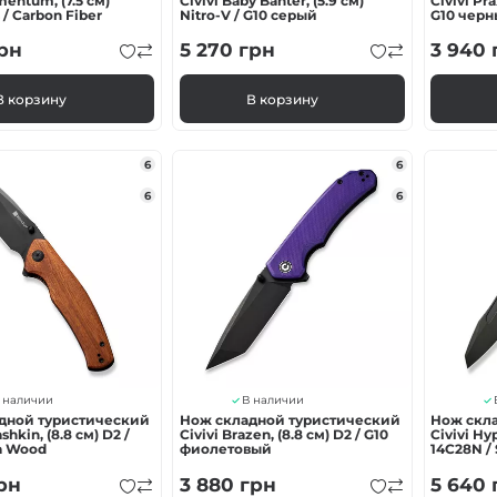
mentum, (7.5 см)
Civivi Baby Banter, (5.9 см)
Civivi Pra
/ Carbon Fiber
Nitro-V / G10 серый
G10 чер
рн
5 270
грн
3 940
В корзину
В корзину
6
6
6
6
 наличии
В наличии
дной туристический
Нож складной туристический
Нож скл
shkin, (8.8 см) D2 /
Civivi Brazen, (8.8 см) D2 / G10
Civivi Hy
a Wood
фиолетовый
14C28N / 
зеленый
рн
3 880
грн
5 640