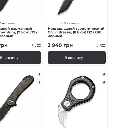
В наличии
В наличии
адной карманный
Нож складной туристический
ementum, (7.5 см) D2 /
Civivi Brazen, (8.8 см) D2 / G10
зеленый
черный
грн
3 940
грн
В корзину
В корзину
6
6
6
6