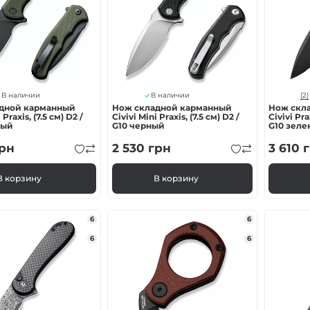
ка
нию
(2)
В наличии
В наличии
дной карманный
Нож складной карманный
Нож скл
 Praxis, (7.5 см) D2 /
Civivi Mini Praxis, (7.5 см) D2 /
Civivi Pra
ный
G10 черный
G10 зел
яжение
рн
2 530
грн
3 610
г
В корзину
В корзину
6
6
6
6