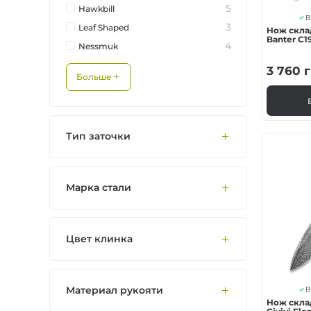
5
Hawkbill
В
3
Leaf Shaped
Нож склад
Banter C1
4
Nessmuk
3 760
г
Больше
Тип заточки
Марка стали
Цвет клинка
Материал рукояти
В
Нож скла