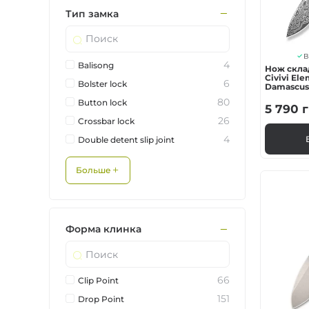
Тип замка
В
4
Balisong
Нож скла
Civivi Ele
6
Bolster lock
Damascus 
80
Button lock
5 790
г
26
Crossbar lock
4
Double detent slip joint
Больше
Форма клинка
66
Clip Point
151
Drop Point