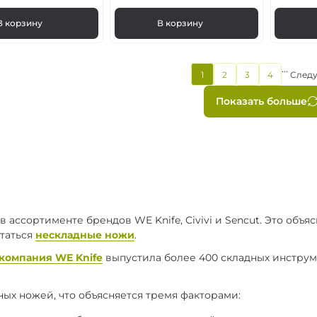
В корзину
В корзину
…
Текущая
1
2
3
4
След
Страница
Страница
Страница
страница
Нумера
Показать больше
страни
ассортименте брендов WE Knife, Civivi и Sencut. Это объя
статься
нескладные ножи
.
компания WE Knife
выпустила более 400 складных инструм
ых ножей, что объясняется тремя факторами: