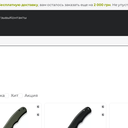
бесплатную доставку
, вам осталось заказать еще на
2 000 грн
. Не упус
тзывы
Контакты
ка
Хит
Акция
6
6
6
6