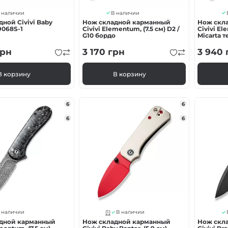
 наличии
В наличии
ной Civivi Baby
Нож складной карманный
Нож скл
9068S-1
Civivi Elementum, (7.5 см) D2 /
Civivi El
G10 бордо
Micarta 
рн
3 170
грн
3 940
В корзину
В корзину
6
6
6
6
(1)
 наличии
В наличии
дной карманный
Нож складной карманный
Нож скл