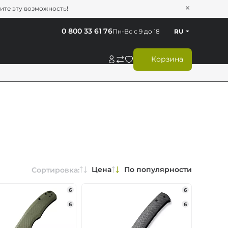
тите эту возможность!
0 800 33 61 76
Пн-Вс с 9 до 18
RU
Корзина
Цена
По популярности
Сортировка:
6
6
6
6