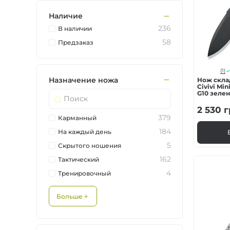
Ножи по типу зам
Наличие
236
В наличии
Ножи по назначе
58
Предзаказ
Складные
(1)
Назначение ножа
Нож скла
Civivi Mini
G10 зеле
Тактическое снар
2 530
г
379
Карманный
Фиксированные
184
На каждый день
5
Скрытого ношения
162
Тактический
4
Тренировочный
Больше