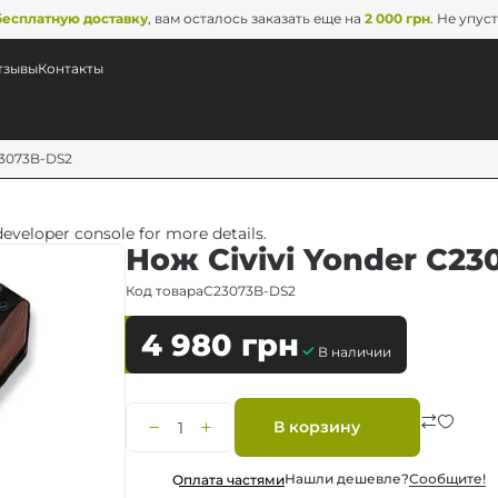
бесплатную доставку
, вам осталось заказать еще на
2 000 грн
. Не упус
тзывы
Контакты
23073B-DS2
veloper console for more details.
Нож Civivi Yonder C23
Код товара
C23073B-DS2
4 980
грн
В наличии
В корзину
Нашли дешевле?
Сообщите!
Оплата частями