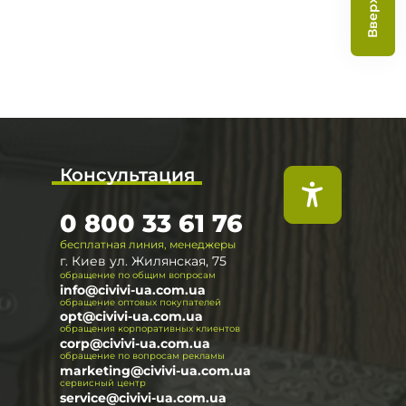
Вверх
Консультация
0 800 33 61 76
бесплатная линия, менеджеры
г. Киев ул. Жилянская, 75
обращение по общим вопросам
info@civivi-ua.com.ua
обращение оптовых покупателей
opt@civivi-ua.com.ua
обращения корпоративных клиентов
corp@civivi-ua.com.ua
обращение по вопросам рекламы
marketing@civivi-ua.com.ua
сервисный центр
service@civivi-ua.com.ua