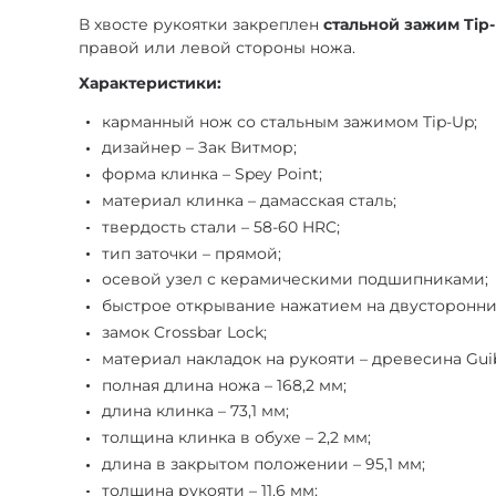
В хвосте рукоятки закреплен
стальной зажим Tip
правой или левой стороны ножа.
Характеристики:
карманный нож со стальным зажимом Tip-Up;
дизайнер – Зак Витмор;
форма клинка – Spey Point;
материал клинка – дамасская сталь;
твердость стали – 58-60 HRC;
тип заточки – прямой;
осевой узел с керамическими подшипниками;
быстрое открывание нажатием на двусторонни
замок Crossbar Lock;
материал накладок на рукояти – древесина Guib
полная длина ножа – 168,2 мм;
длина клинка – 73,1 мм;
толщина клинка в обухе – 2,2 мм;
длина в закрытом положении – 95,1 мм;
толщина рукояти – 11,6 мм;