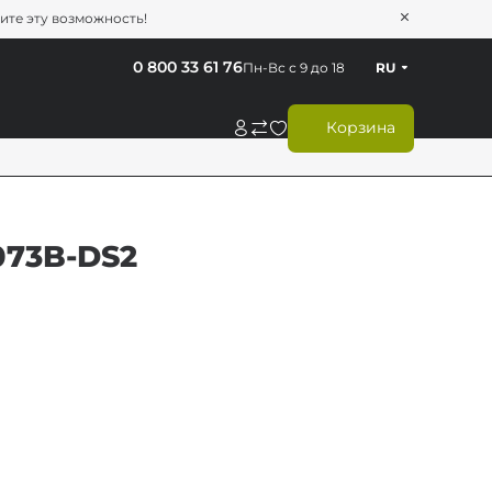
тите эту возможность!
0 800 33 61 76
Пн-Вс с 9 до 18
RU
Корзина
073B-DS2