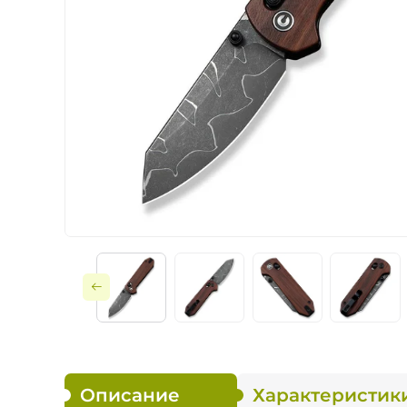
Ножи по типу зам
Ножи по назначе
Складные
Тактическое снар
Фиксированные
Описание
Характеристик