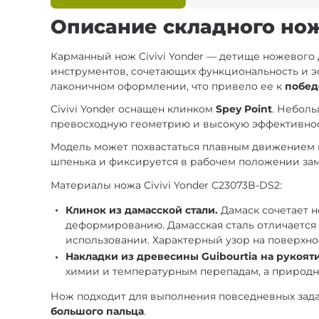
Описание складного ножа
Карманный нож Civivi Yonder — детище ножевого
инструментов, сочетающих функциональность и э
лаконичном оформлении, что привело ее к
побед
Civivi Yonder оснащен клинком
Spey Point
. Неболь
превосходную геометрию и высокую эффективнос
Модель может похвастаться плавным движением 
шпенька и фиксируется в рабочем положении з
Материалы ножа Civivi Yonder C23073B-DS2:
Клинок из дамасской стали.
Дамаск сочетает 
деформированию. Дамасская сталь отличается
использовании. Характерный узор на поверхно
Накладки из древесины Guibourtia на рукояти
химии и температурным перепадам, а природн
Нож подходит для выполнения повседневных зада
большого пальца
.