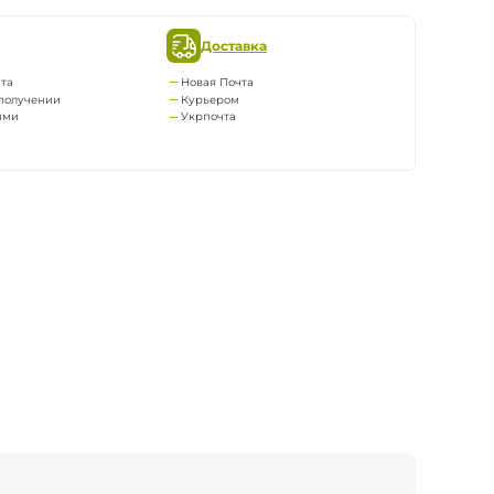
Доставка
та
Новая Почта
получении
Курьером
ями
Укрпочта