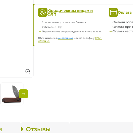
ка
Юридическим лицам и
Оплата
ФЛП
нию
Онлайн опла
Специальные условия для бизнеса
Оплата при 
Работаем с НДС
Оплата част
Персональное сопровождение каждого заказа.
Обращайтесь в
онлайн-чат
или по телефону
(097) 
428 84 55
яжение
и
Отзывы