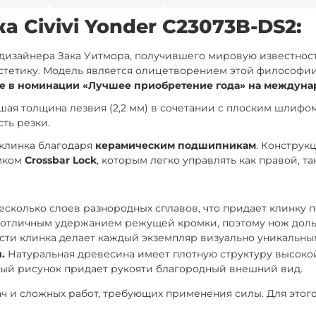
 Civivi Yonder C23073B-DS2:
 дизайнера Зака Уитмора, получившего мировую известнос
стетику. Модель является олицетворением этой философии,
е в номинации «Лучшее приобретение года» на междунар
шая толщина лезвия (2,2 мм) в сочетании с плоским шлиф
ть резки.
клинка благодаря
керамическим подшипникам
. Конструк
амком
Crossbar Lock
, которым легко управлять как правой, та
несколько слоев разнородных сплавов, что придает клинку 
 отличным удержанием режущей кромки, поэтому нож доль
сти клинка делает каждый экземпляр визуально уникальны
.
Натуральная древесина имеет плотную структуру высокой
ый рисунок придает рукояти благородный внешний вид.
ч и сложных работ, требующих применения силы. Для этог