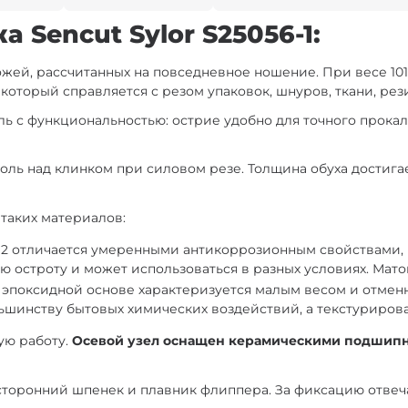
 Sencut Sylor S25056-1:
ножей, рассчитанных на повседневное ношение. При весе 10
который справляется с резом упаковок, шнуров, ткани, ре
ь с функциональностью: острие удобно для точного прока
оль над клинком при силовом резе. Толщина обуха достигае
 таких материалов:
2 отличается умеренными антикоррозионным свойствами, 
ю остроту и может использоваться в разных условиях. Мато
 эпоксидной основе характеризуется малым весом и отмен
льшинству бытовых химических воздействий, а текстурирова
ую работу.
Осевой узел оснащен керамическими подшип
усторонний шпенек и плавник флиппера. За фиксацию отвеча