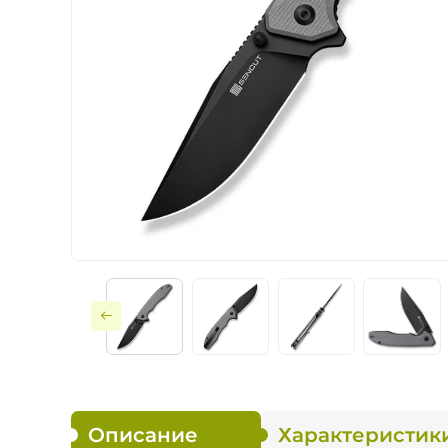
Ножи по типу зам
Ножи по назначе
Складные
Тактическое снар
Фиксированные
Описание
Характеристик