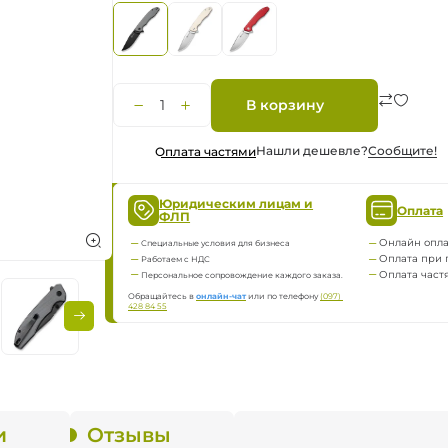
ка
нию
В корзину
Нашли дешевле?
Сообщите!
Оплата частями
яжение
Юридическим лицам и
Оплата
ФЛП
Онлайн опла
Специальные условия для бизнеса
Оплата при 
Работаем с НДС
Оплата част
Персональное сопровождение каждого заказа.
Обращайтесь в
онлайн-чат
или по телефону
(097) 
428 84 55
и
Отзывы