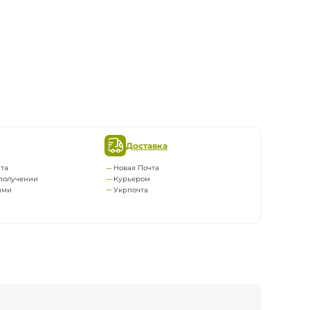
Доставка
та
Новая Почта
получении
Курьером
ями
Укрпочта