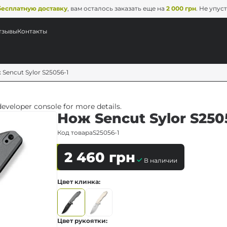
бесплатную доставку
, вам осталось заказать еще на
2 000 грн
. Не упус
тзывы
Контакты
 Sencut Sylor S25056-1
veloper console for more details.
Нож Sencut Sylor S250
Код товара
S25056-1
2 460
грн
В наличии
Цвет клинка
Цвет рукоятки