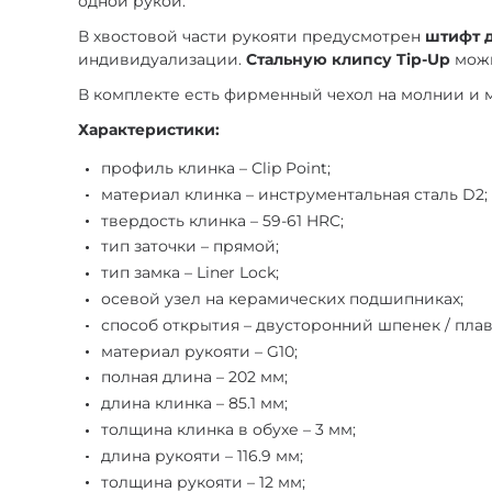
одной рукой.
В хвостовой части рукояти предусмотрен
штифт 
индивидуализации.
Стальную клипсу Tip-Up
можн
В комплекте есть фирменный чехол на молнии и м
Характеристики:
профиль клинка – Clip Point;
материал клинка – инструментальная сталь D2;
твердость клинка – 59-61 HRC;
тип заточки – прямой;
тип замка – Liner Lock;
осевой узел на керамических подшипниках;
способ открытия – двусторонний шпенек / пла
материал рукояти – G10;
полная длина – 202 мм;
длина клинка – 85.1 мм;
толщина клинка в обухе – 3 мм;
длина рукояти – 116.9 мм;
толщина рукояти – 12 мм;