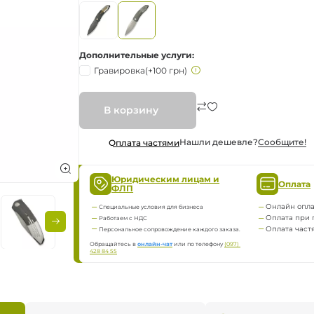
ка
нию
Дополнительные услуги
Гравировка
(+100 грн)
В корзину
яжение
Нашли дешевле?
Сообщите!
Оплата частями
Юридическим лицам и
Оплата
ФЛП
Онлайн опла
Специальные условия для бизнеса
Оплата при 
Работаем с НДС
Оплата част
Персональное сопровождение каждого заказа.
Обращайтесь в
онлайн-чат
или по телефону
(097) 
428 84 55