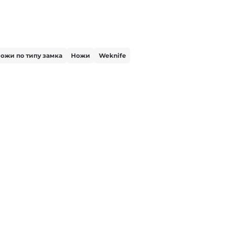
ожи по типу замка
Ножи
Weknife