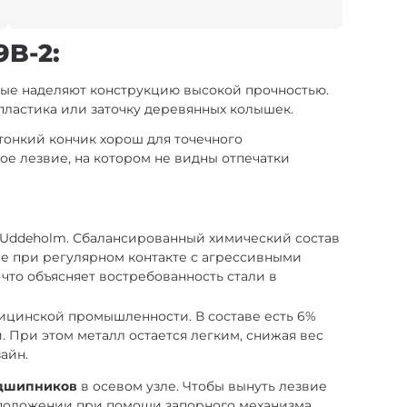
B-2:
орые наделяют конструкцию высокой прочностью.
пластика или заточку деревянных колышек.
 тонкий кончик хорош для точечного
вое лезвие, на котором не видны отпечатки
-Uddeholm. Сбалансированный химический состав
е при регулярном контакте с агрессивными
что объясняет востребованность стали в
дицинской промышленности. В составе есть 6%
 При этом металл остается легким, снижая вес
айн.
одшипников
в осевом узле. Чтобы вынуть лезвие
м положении при помощи запорного механизма