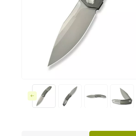
Ножи по типу зам
Ножи по назначе
Складные
Тактическое снар
Фиксированные