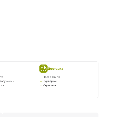
Доставка
та
Новая Почта
получении
Курьером
ями
Укрпочта