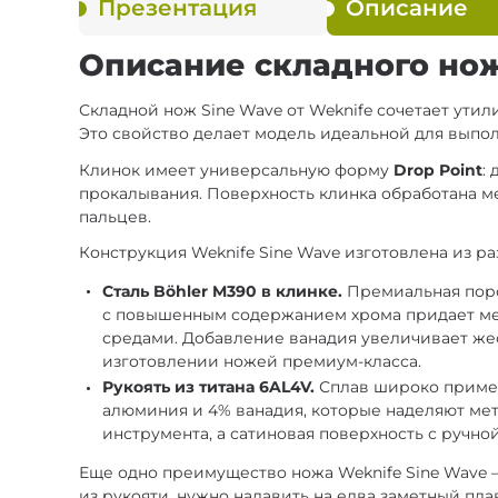
Презентация
Описание
Описание складного нож
Складной нож Sine Wave от Weknife сочетает ути
Это свойство делает модель идеальной для выпол
Клинок имеет универсальную форму
Drop Point
:
прокалывания. Поверхность клинка обработана 
пальцев.
Конструкция Weknife Sine Wave изготовлена из ра
Сталь Böhler M390 в клинке.
Премиальная поро
с повышенным содержанием хрома придает мет
средами. Добавление ванадия увеличивает жес
изготовлении ножей премиум-класса.
Рукоять из титана 6AL4V.
Сплав широко примен
алюминия и 4% ванадия, которые наделяют мет
инструмента, а сатиновая поверхность с ручн
Еще одно преимущество ножа Weknife Sine Wave 
из рукояти, нужно надавить на едва заметный п