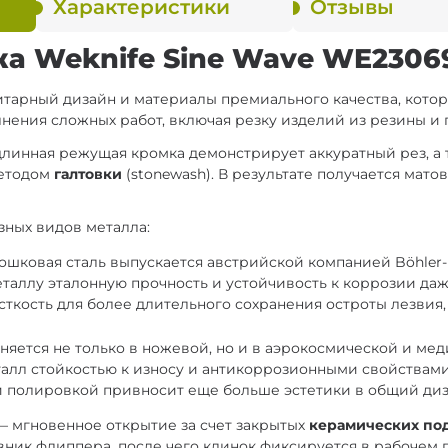
Характеристики
Отзывы
а Weknife Sine Wave WE23069
литарный дизайн и материалы премиального качества, кот
нения сложных работ, включая резку изделий из резины и 
 длинная режущая кромка демонстрирует аккуратный рез, а
методом
галтовки
(stonewash). В результате получается мато
зных видов металла:
шковая сталь выпускается австрийской компанией Böhler
аллу эталонную прочность и устойчивость к коррозии даж
ткость для более длительного сохранения остроты лезвия, 
яется не только в ножевой, но и в аэрокосмической и ме
алл стойкостью к износу и антикоррозионными свойствами.
ой полировкой привносит еще больше эстетики в общий диз
— мгновенное открытие за счет закрытых
керамических п
лавник флиппера, после чего клинок фиксируется в рабоче