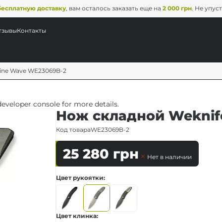
бесплатную доставку
, вам осталось заказать еще на
2 000 грн
. Не упус
тзывы
Контакты
Sine Wave WE23069B-2
veloper console for more details.
Нож складной Weknif
Код товара
WE23069B-2
25 280
грн
Нет в наличии
Цвет рукоятки
Цвет клинка