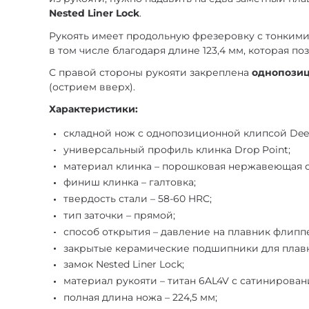
Nested Liner Lock
.
Рукоять имеет продольную фрезеровку с тонкими 
в том числе благодаря длине 123,4 мм, которая п
С правой стороны рукояти закреплена
однопозиц
(острием вверх).
Характеристики:
складной нож с однопозиционной клипсой Deep 
универсальный профиль клинка Drop Point;
материал клинка – порошковая нержавеющая ст
финиш клинка – галтовка;
твердость стали – 58-60 HRC;
тип заточки – прямой;
способ открытия – давление на плавник флипп
закрытые керамические подшипники для плавн
замок Nested Liner Lock;
материал рукояти – титан 6AL4V с сатинирован
полная длина ножа – 224,5 мм;