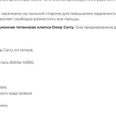
насечками на тыльной стороне для повышения надежности х
озволяет свободно разместить все пальцы.
ионная титановая клипса Deep Carry
. Она предназначена 
Carry из титана;
аль Böhler M390;
ера;
ого хода лезвия
ием;