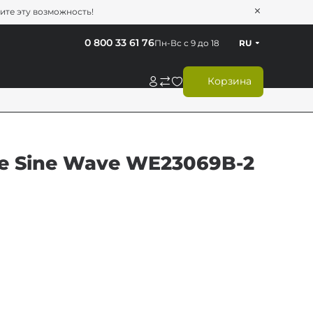
тите эту возможность!
0 800 33 61 76
Пн-Вс с 9 до 18
RU
Корзина
e Sine Wave WE23069B-2