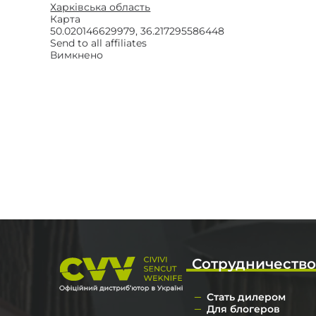
Харківська область
Ножи по типу зам
Карта
50.020146629979, 36.217295586448
Send to all affiliates
Ножи по назначе
Вимкнено
Складные
Тактическое снар
Фиксированные
Сотрудничеств
Стать дилером
Для блогеров