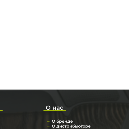
ка
нию
яжение
о
О нас
О бренде
О дистрибьюторе