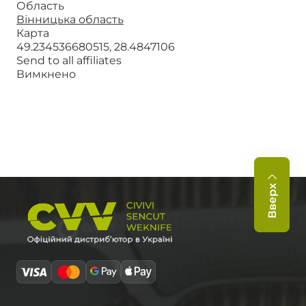
Область
Вінницька область
Карта
49.234536680515, 28.4847106
Send to all affiliates
Вимкнено
Вверх