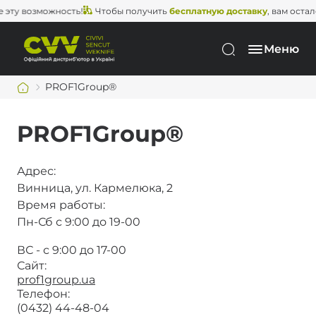
эту возможность!
Чтобы получить
бесплатную доставку
, вам осталос
Меню
PROF1Group®
PROF1Group®
Адрес:
Винница, ул. Кармелюка, 2
Время работы:
Пн-Сб с 9:00 до 19-00
ВС - с 9:00 до 17-00
Сайт:
prof1group.ua
Телефон:
(0432) 44-48-04