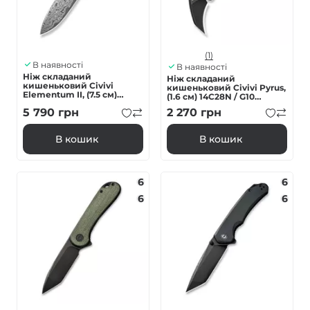
(1)
В наявності
В наявності
Ніж складаний
Ніж складаний
кишеньковий Civivi
кишеньковий Civivi Pyrus,
Elementum II, (7.5 см)
(1.6 см) 14C28N / G10
Damascus / Carbon Fiber &
темно-червоний
5 790
грн
2 270
грн
G10
В кошик
В кошик
6
6
6
6