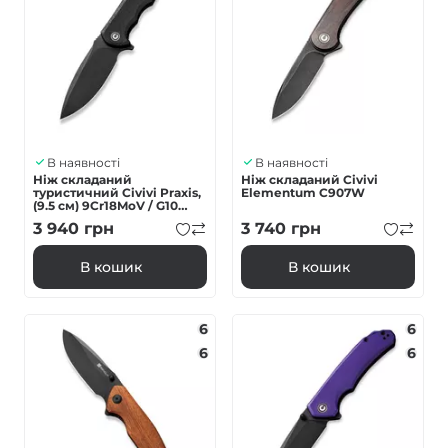
В наявності
В наявності
Ніж складаний
Ніж складаний Civivi
туристичний Civivi Praxis,
Elementum C907W
(9.5 см) 9Cr18MoV / G10
чорний
3 940
грн
3 740
грн
В кошик
В кошик
6
6
6
6