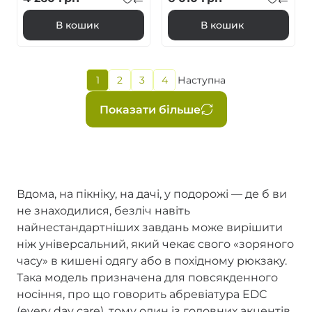
В кошик
В кошик
Поточна
1
2
3
4
Наступна
Page
Page
Page
Наступна
сторінка
сторінка
Розбивка
Показати більше
на
сторінки
Вдома, на пікніку, на дачі, у подорожі — де б ви
не знаходилися, безліч навіть
найнестандартніших завдань може вирішити
ніж універсальний, який чекає свого «зоряного
часу» в кишені одягу або в похідному рюкзаку.
Така модель призначена для повсякденного
носіння, про що говорить абревіатура EDC
(every day care), тому один із головних акцентів