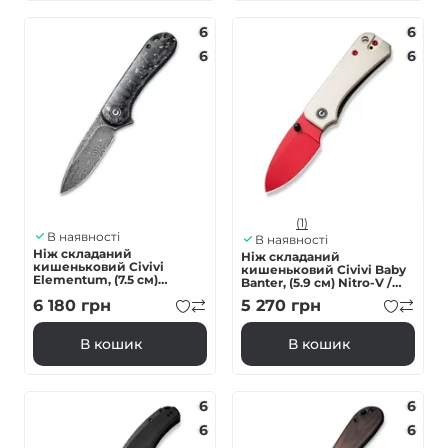
6
6
6
6
(1)
В наявності
В наявності
Ніж складаний
Ніж складаний
кишеньковий Civivi
кишеньковий Civivi Baby
Elementum, (7.5 см)
Banter, (5.9 см) Nitro-V /
Damascus / Carbon Fiber
G10 сірий
6 180
грн
5 270
грн
В кошик
В кошик
6
6
6
6