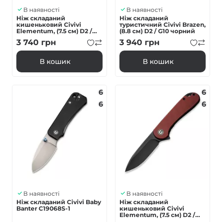
В наявності
В наявності
Ніж складаний
Ніж складаний
кишеньковий Civivi
туристичний Civivi Brazen,
Elementum, (7.5 см) D2 /
(8.8 см) D2 / G10 чорний
Micarta зелений
3 740
грн
3 940
грн
В кошик
В кошик
6
6
6
6
В наявності
В наявності
Ніж складаний Civivi Baby
Ніж складаний
Banter C19068S-1
кишеньковий Civivi
Elementum, (7.5 см) D2 /
G10 бордо