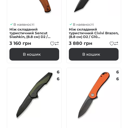
В наявності
В наявності
Ніж складаний
Ніж складаний
туристичний Sencut
туристичний Civivi Brazen,
Slashkin, (8.8 см) D2 /
(8.8 см) D2 / G10
Cuibourtia Wood
фіолетовий
3 160
грн
3 880
грн
В кошик
В кошик
6
6
6
6