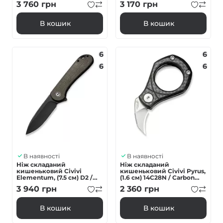
3 760
грн
3 170
грн
В кошик
В кошик
6
6
6
6
В наявності
В наявності
Ніж складаний
Ніж складаний
кишеньковий Civivi
кишеньковий Civivi Pyrus,
Elementum, (7.5 см) D2 /
(1.6 см) 14C28N / Carbon
Micarta темно-зелений
Fiber темно-сірий
3 940
грн
2 360
грн
В кошик
В кошик