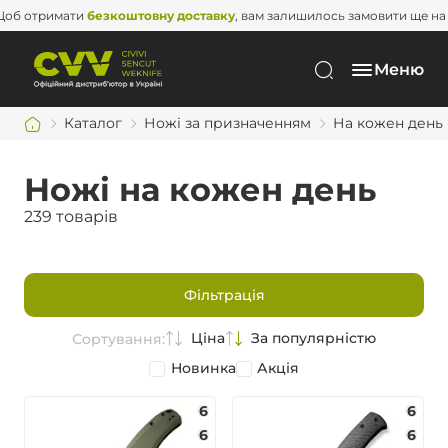
римати
безкоштовну доставку
, вам залишилось замовити ще на
2 000 
Меню
Каталог
Ножі за призначенням
На кожен день
Ножі на кожен день
239 товарів
Фільтрація
Ціна
За популярністю
Сортування:
Новинка
Акція
6
6
6
6