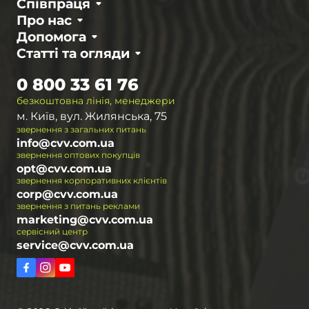
основний акцент зроблено на міцність. В інших
Співпраця
ситуаціях допоможе аналог
зі складаним
Про нас
клинком
, що балансує між трьома
Допомога
характеристиками: функціональністю,
Статті та огляди
ергономікою та простотою у носінні.
0 800 33 61 76
Крім клинка з руківʼям, конструкція складаної
безкоштовна лінія, менеджери
моделі включає ряд дрібних елементів, і до
м. Київ, вул. Жилянська, 75
кожного пред'являються певні вимоги:
звернення з загальних питань
info@cvv.com.ua
звернення оптових покупців
opt@cvv.com.ua
звернення корпоративних клієнтів
corp@cvv.com.ua
звернення з питань реклами
marketing@cvv.com.ua
сервісний центр
service@cvv.com.ua
Метал у клинку й тип заточування
.
Хромиста сталь ефективно протистоїть
іржавінню, зберігаючи початковий вигляд і