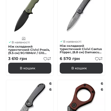
(2)
В наявності
В наявності
Ніж складаний
Ніж складаний
туристичний Civivi Caetus
туристичний Civivi Praxis,
Flipper, (8.8 см) Damascus /
(9.5 см) 9Cr18MoV / G10
Carbon Fiber
зелений
3 610
грн
6 570
грн
В кошик
В кошик
6
6
6
6