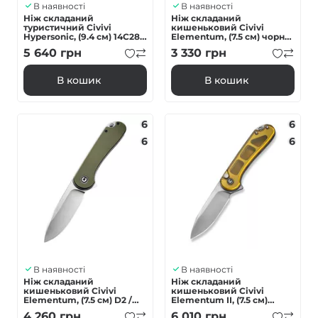
В наявності
В наявності
Ніж складаний
Ніж складаний
туристичний Civivi
кишеньковий Civivi
Hypersonic, (9.4 см) 14C28N
Elementum, (7.5 см) чорне
/ Steel & G10 чорно-
лезо D2 / G10
5 640
грн
3 330
грн
зелений
помаранчевий
В кошик
В кошик
6
6
6
6
В наявності
В наявності
Ніж складаний
Ніж складаний
кишеньковий Civivi
кишеньковий Civivi
Elementum, (7.5 см) D2 /
Elementum II, (7.5 см)
G10 оливковий
Nitro-V / Ultem
4 260
грн
6 010
грн