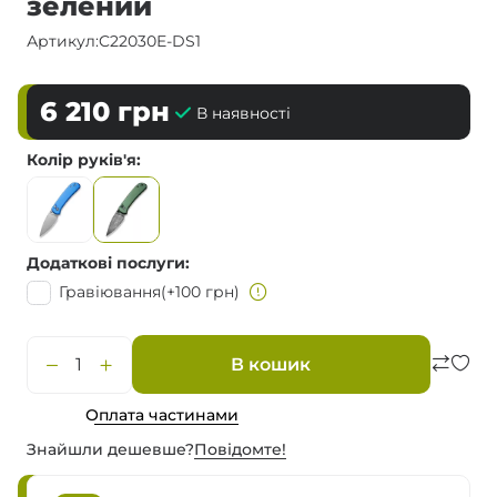
зелений
Артикул:
C22030E-DS1
6 210
грн
В наявності
Колір руків'я
Додаткові послуги
Гравіювання
(+100 грн)
В кошик
Оплата частинами
Знайшли дешевше?
Повiдомте!