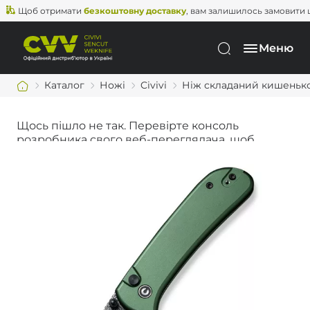
Щоб отримати
безкоштовну доставку
, вам залишилось замовити ще н
Меню
Каталог
Ножі
Civivi
Ніж складаний кишеньков
Щось пішло не так. Перевірте консоль
розробника свого веб-переглядача, щоб
дізнатися більше.