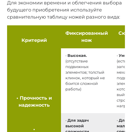
Для экономии времени и облегчения выбора
будущего приобретения используйте
сравнительную таблицу ножей разного вида:
Фиксированный
Скла
Критерий
нож
н
•
Высокая.
•
Умере
(отсутствие
(есть
подвижных
запорн
элементов; толстый
механи
клинок, который не
подви
боится сложной
элемен
работы)
которы
выйти 
•
Прочность и
строя п
надежность
нагруз
•
Для задач
•
Для з
высокой
малой 
•
сложности
средне