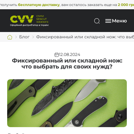
есплатную доставку
, вам осталось заказать еще на
2 000 грн
. Не упуст
Меню
Блог
Фиксированный или складной нож: что выб
12.08.2024
Фиксированный или складной нож:
что выбрать для своих нужд?