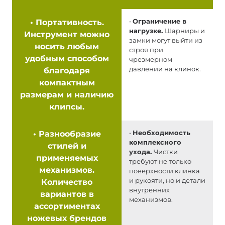
•
Портативность.
•
Ограничение в
нагрузке.
Шарниры и
Инструмент можно
замки могут выйти из
носить любым
строя при
удобным способом
чрезмерном
давлении на клинок.
благодаря
компактным
размерам и наличию
клипсы.
•
Разнообразие
•
Необходимость
комплексного
стилей и
ухода.
Чистки
применяемых
требуют не только
механизмов.
поверхности клинка
и рукояти, но и детали
Количество
внутренних
вариантов в
механизмов.
ассортиментах
ножевых брендов