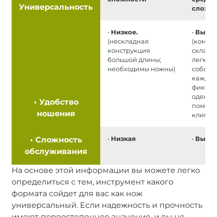
Универсальность
сложн
•
Низкое.
•
Высок
(нескладная
(компа
конструкция
склады
большой длины;
легко н
необходимы ножны)
собой
каждый
фиксир
одежде
•
Удобство
помощ
ношения
клипсы
•
Сложность
•
Низкая
•
Высок
обслуживания
На основе этой информации вы можете легко
определиться с тем, инструмент какого
формата сойдет для вас как нож
универсальный. Если надежность и прочность
имеют первостепенное значение, и вы не