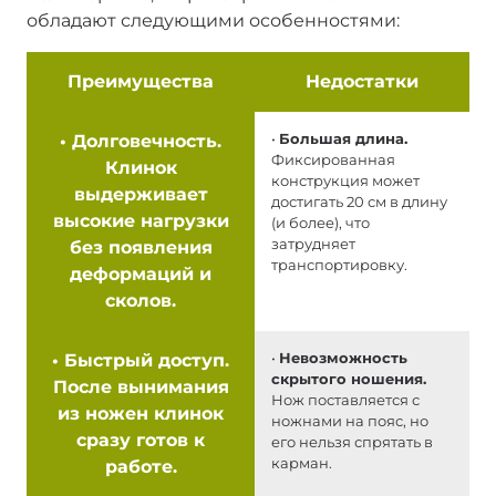
обладают следующими особенностями:
Преимущества
Недостатки
•
Долговечность.
•
Большая длина.
Фиксированная
Клинок
конструкция может
выдерживает
достигать 20 см в длину
высокие нагрузки
(и более), что
затрудняет
без появления
транспортировку.
деформаций и
сколов.
•
Быстрый доступ.
•
Невозможность
скрытого ношения.
После вынимания
Нож поставляется с
из ножен клинок
ножнами на пояс, но
сразу готов к
его нельзя спрятать в
карман.
работе.