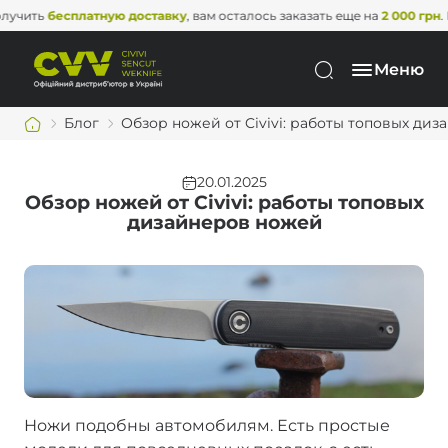
 доставку
, вам осталось заказать еще на
2 000 грн
. Не упустите эту в
Меню
Блог
Обзор ножей от Civivi: работы топовых ди
20.01.2025
Обзор ножей от Civivi: работы топовых
дизайнеров ножей
Ножи подобны автомобилям. Есть простые