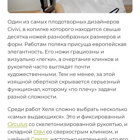
Один из самых плодотворных дизайнеров
Civivi, в копилке которого находится свыше
десятка ножей разнообразных размеров и
форм. Работам поляка присуща европейская
элегантность. Его ножи грациозны и
визуально «легки», а очертания клинков и
рукоятей часто выглядят почти
художественными. Тем не менее, за этой
изящной оберткой скрывается серьезный
функционал, которому «по плечу» задачи
разной сложности.
Среди работ Хеля сложно выбрать несколько
«самых выдающихся». Это и фиксированный
Circulus
со скелетонизированной рукоятью, и
складной
Clavi
со сверхострым клинком, и
шейный
Gramis
, настолько маленький, что его