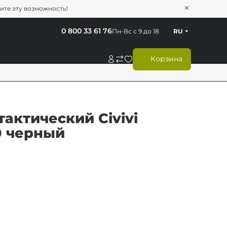
тите эту возможность!
0 800 33 61 76
Пн-Вс с 9 до 18
RU
Корзина
актический Civivi
10 черный