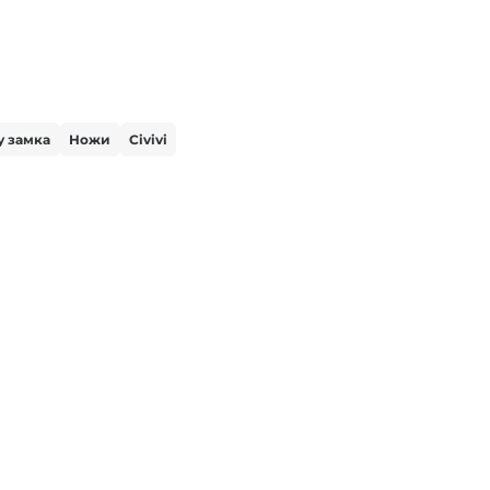
у замка
Ножи
Civivi