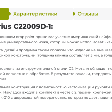
Характеристики
Отзывы
ius C22009D-1:
 клинком drop point принимал участие американский найфме
ие универсального ножа, который можно использовать как в
, дизайн продуман таким образом, что изделие не вызыва
тонкой конструкции (толщина клинка составляет 3 мм, а тол
товлена из инструментальной стали D2. Металл обладает 
 легкостью в обработке. В результате закалки, твердость 
лия.
кальная конструкция с возможностью кастомизации рукояти 
м. Накладки входят в комплект вместе с 2 парами крепеже
к G10 с шероховатой поверхностью, которая не дает ладони