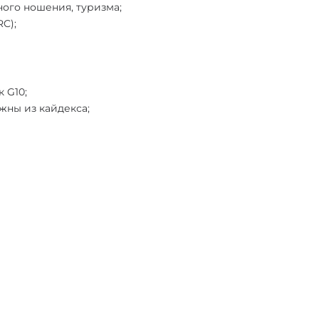
ого ношения, туризма;
RC);
 G10;
ожны из кайдекса;