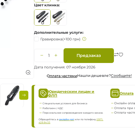
Цвет клинка
ка
нию
Дополнительные услуги
Гравировка
(+100 грн)
Предзаказ
яжение
Дата получения: 07 ноября 2026
Нашли дешевле?
Сообщите!
Оплата частями
Юридическим лицам и
Оплата
ФЛП
Онлайн опла
Специальные условия для бизнеса
Оплата при 
Работаем с НДС
Оплата част
Персональное сопровождение каждого заказа.
Обращайтесь в
онлайн-чат
или по телефону
(097) 
428 84 55