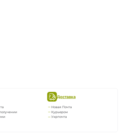
Доставка
та
Новая Почта
получении
Курьером
ями
Укрпочта