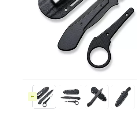
Ножи по типу зам
Ножи по назначе
Складные
Тактическое снар
Фиксированные