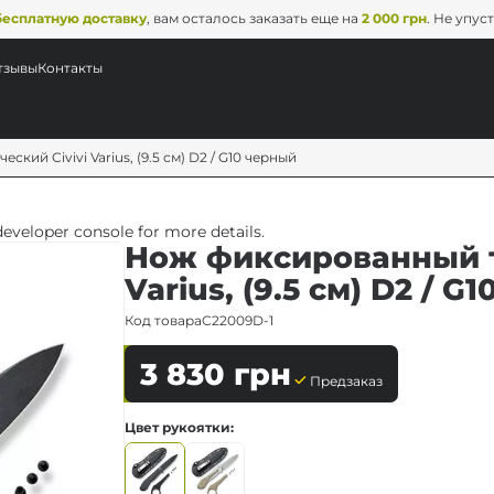
бесплатную доставку
, вам осталось заказать еще на
2 000 грн
. Не упус
тзывы
Контакты
кий Civivi Varius, (9.5 см) D2 / G10 черный
veloper console for more details.
Нож фиксированный т
Varius, (9.5 см) D2 / G
Код товара
C22009D-1
3 830
грн
Предзаказ
Цвет рукоятки