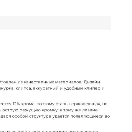
готовлен из качественных материалов. Дизайн
урка, клипса, аккуратный и удобный клипер и
еется 12% хрома, поэтому сталь нержавеющая, но
 острую режущую кромку, к тому же лезвие
одаря особой структуре удается появляющиеся во
ик на основе ткани и полимерного вещества.