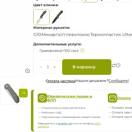
Цвет клинка
ка
нию
Материал рукояти
G10
Микарта
Углеволокно
Термопластик Ult
Дополнительные услуги
Гравировка
(+100 грн)
яжение
В корзину
Нашли дешевле?
Сообщите!
Оплата частями
Юридическим лицам и
Оплата
ФЛП
Онлайн опла
Специальные условия для бизнеса
Оплата при 
Работаем с НДС
Оплата част
Персональное сопровождение каждого заказа.
Обращайтесь в
онлайн-чат
или по телефону
(097) 
428 84 55