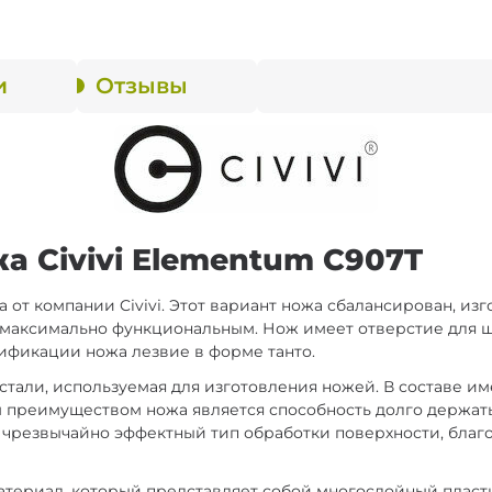
и
Отзывы
а Civivi Elementum C907T
 от компании Civivi. Этот вариант ножа сбалансирован, из
аксимально функциональным. Нож имеет отверстие для шн
ификации ножа лезвие в форме танто.
стали, используемая для изготовления ножей. В составе им
преимуществом ножа является способность долго держать
о чрезвычайно эффектный тип обработки поверхности, благ
атериал, который представляет собой многослойный пласт