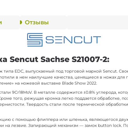
и
Отзывы
 Sencut Sachse S21007-2:
ж типа EDC, выпускаемый под торговой маркой Sencut. Св
лотили в нем наилучшие качества, ценящиеся в ножах для 
ние» на ножевой выставке Blade Show 2022.
стали 9Cr18MoV. В металле содержится ±0.8% углерода, кот
роме того, режущая кромка легко поддается обработке, по
нистости. Твердость стали после термической обработки д
укцию с помощью флиппера или шпенька, являющегося дву
и на лезвие. Запирающий механизм — замок button lock. 