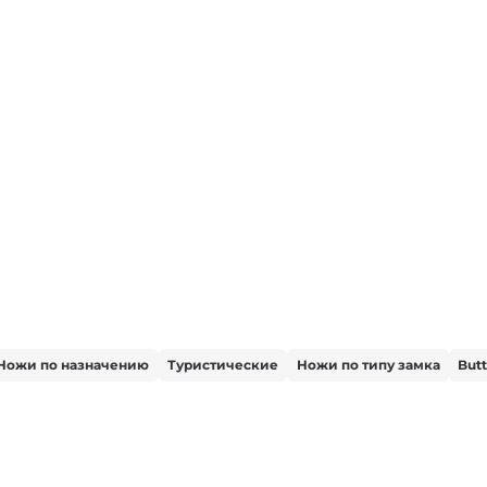
Ножи по назначению
Туристические
Ножи по типу замка
But