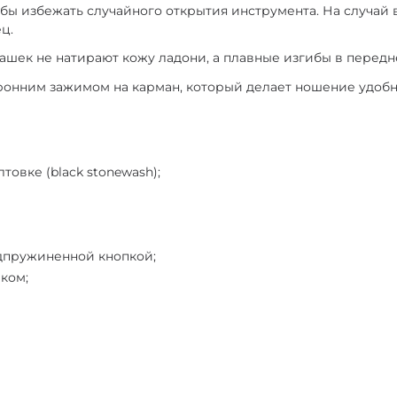
бы избежать случайного открытия инструмента. На случай 
ц.
ашек не натирают кожу ладони, а плавные изгибы в передн
оронним зажимом на карман, который делает ношение удо
овке (black stonewash);
одпружиненной кнопкой;
ком;