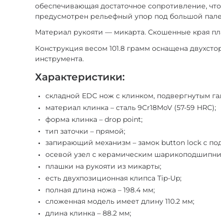
обеспечивающая достаточное сопротивление, что
предусмотрен рельефный упор под большой пале
Материал рукояти — микарта. Скошенные края пл
Конструкция весом 101.8 грамм оснащена двухст
инструмента.
Характеристики:
складной EDC нож с клинком, подвергнутым галт
материал клинка – сталь 9Cr18MoV (57-59 HRC);
форма клинка – drop point;
тип заточки – прямой;
запирающий механизм – замок button lock с п
осевой узел с керамическим шарикоподшипни
плашки на рукояти из микарты;
есть двухпозиционная клипса Tip-Up;
полная длина ножа – 198.4 мм;
сложенная модель имеет длину 110.2 мм;
длина клинка – 88.2 мм;