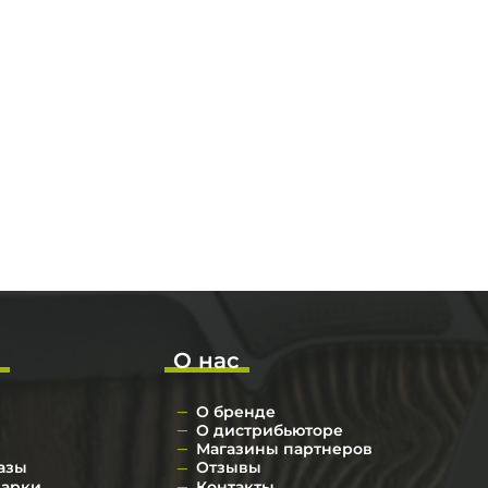
о
О нас
О бренде
О дистрибьюторе
Магазины партнеров
азы
Отзывы
дарки
Контакты