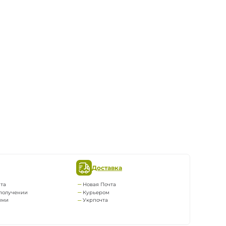
Доставка
та
Новая Почта
получении
Курьером
ями
Укрпочта