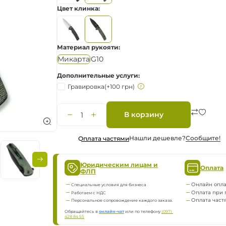
Цвет клинка
ка
нию
Материал рукояти
Микарта
G10
Дополнительные услуги
Гравировка
(+100 грн)
яжение
В корзину
Нашли дешевле?
Сообщите!
Оплата частями
Юридическим лицам и
Оплата
ФЛП
Онлайн опла
Специальные условия для бизнеса
Оплата при 
Работаем с НДС
Оплата част
Персональное сопровождение каждого заказа.
Обращайтесь в
онлайн-чат
или по телефону
(097) 
428 84 55