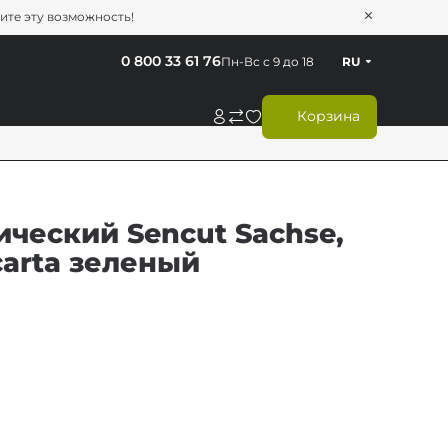
тите эту возможность!
0 800 33 61 76
Пн-Вс с 9 до 18
RU
Корзина
ческий Sencut Sachse,
icarta зеленый