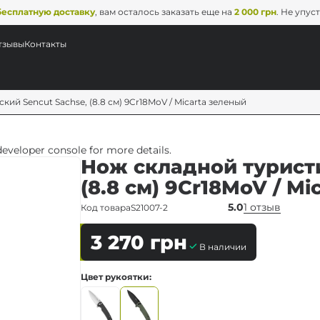
бесплатную доставку
, вам осталось заказать еще на
2 000 грн
. Не упус
тзывы
Контакты
ий Sencut Sachse, (8.8 см) 9Cr18MoV / Micarta зеленый
veloper console for more details.
Нож складной туристи
(8.8 см) 9Cr18MoV / M
5.0
1 отзыв
Код товара
S21007-2
3 270
грн
В наличии
Цвет рукоятки