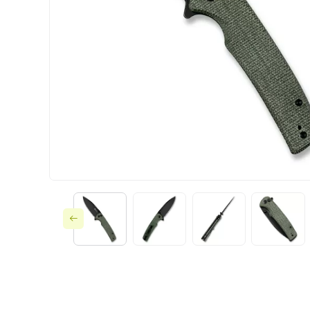
Ножи по типу зам
Ножи по назначе
Складные
Тактическое снар
Фиксированные