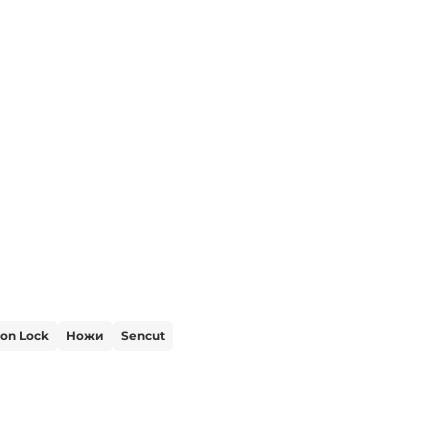
ton Lock
Ножи
Sencut