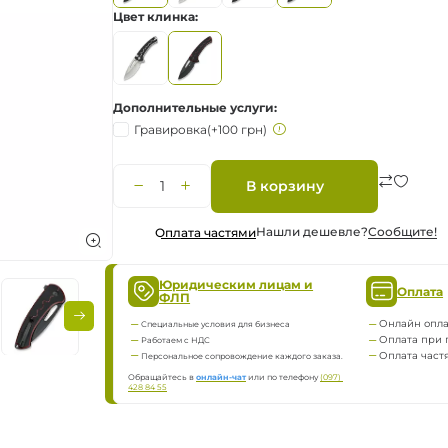
Цвет клинка
ка
нию
Дополнительные услуги
Гравировка
(+100 грн)
В корзину
яжение
Нашли дешевле?
Сообщите!
Оплата частями
Юридическим лицам и
Оплата
ФЛП
Онлайн опла
Специальные условия для бизнеса
Оплата при 
Работаем с НДС
Оплата част
Персональное сопровождение каждого заказа.
Обращайтесь в
онлайн-чат
или по телефону
(097) 
428 84 55