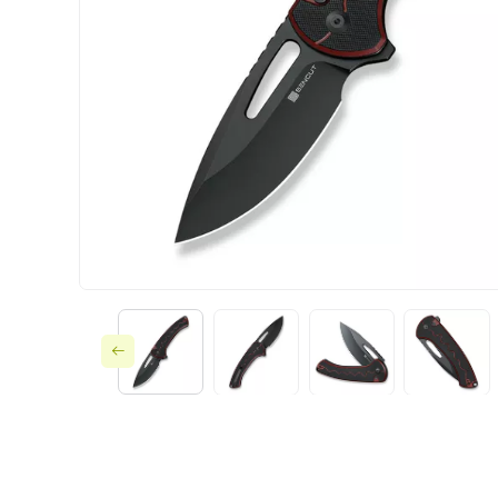
Ножи по типу зам
Ножи по назначе
Складные
Тактическое снар
Фиксированные