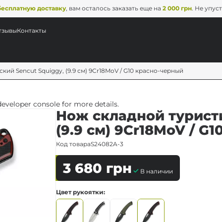
бесплатную доставку
, вам осталось заказать еще на
2 000 грн
. Не упус
тзывы
Контакты
ий Sencut Squiggy, (9.9 см) 9Cr18MoV / G10 красно-черный
veloper console for more details.
Нож складной туристи
(9.9 см) 9Cr18MoV / G
Код товара
S24082A-3
3 680
грн
В наличии
Цвет рукоятки