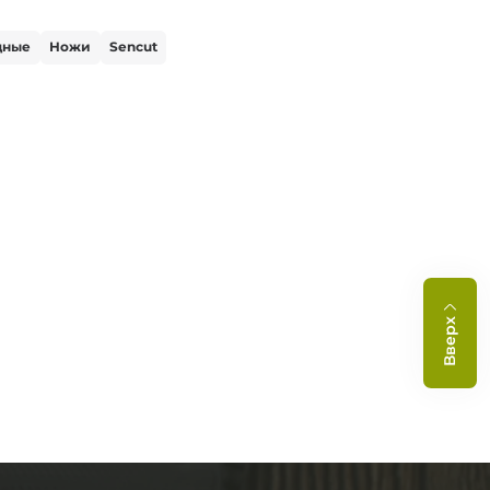
дные
Ножи
Sencut
Вверх