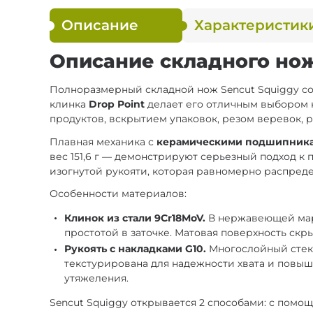
Описание
Характеристик
Описание складного ножа
Полноразмерный складной нож Sencut Squiggy со
клинка
Drop Point
делает его отличным выбором ка
продуктов, вскрытием упаковок, резом веревок, 
Плавная механика с
керамическими подшипник
вес 151,6 г — демонстрируют серьезный подход к
изогнутой рукояти, которая равномерно распреде
Особенности материалов:
Клинок из стали 9Cr18MoV.
В нержавеющей марк
простотой в заточке. Матовая поверхность скр
Рукоять с накладками G10.
Многослойный стекл
текстурирована для надежности хвата и повы
утяжеления.
Sencut Squiggy открывается 2 способами: с пом