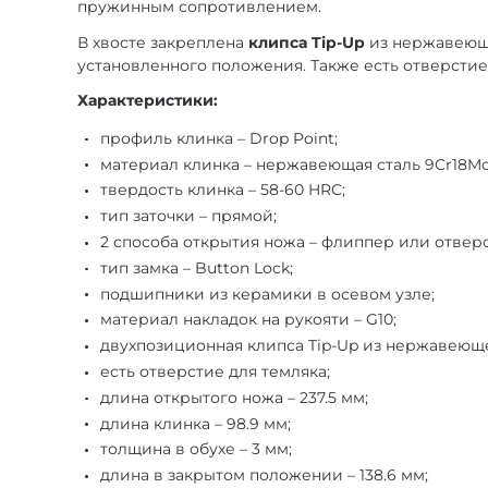
пружинным сопротивлением.
В хвосте закреплена
клипса Tip-Up
из нержавеюще
установленного положения. Также есть отверстие
Характеристики:
профиль клинка – Drop Point;
материал клинка – нержавеющая сталь 9Cr18Mo
твердость клинка – 58-60 HRC;
тип заточки – прямой;
2 способа открытия ножа – флиппер или отверс
тип замка – Button Lock;
подшипники из керамики в осевом узле;
материал накладок на рукояти – G10;
двухпозиционная клипса Tip-Up из нержавеюще
есть отверстие для темляка;
длина открытого ножа – 237.5 мм;
длина клинка – 98.9 мм;
толщина в обухе – 3 мм;
длина в закрытом положении – 138.6 мм;