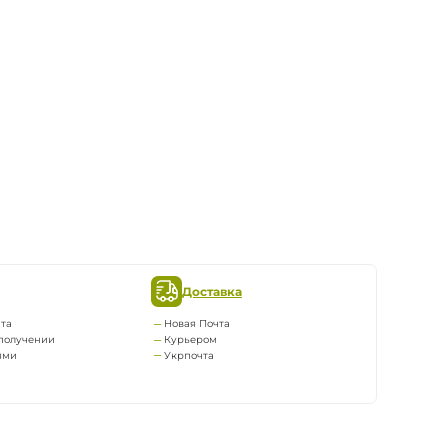
Доставка
та
Новая Почта
получении
Курьером
ями
Укрпочта