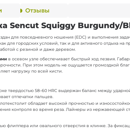
и
Отзывы
 Sencut Squiggy Burgundy/Bl
здан для повседневного ношения (EDC) и выполнения зада
к для городских условий, так и для активного отдыха на п
работой с резиной и даже деревом.
ами
в осевом узле обеспечивает быстрый ход лезвия. Габа
 прочности. При этом модель не ощущается громоздкой бл
ляет нагрузку по всей кисти.
е твердостью 58–60 HRC выдержан баланс между ударной 
ывает отпечатки пальцев.
отекстолит обладает высокой прочностью и износостойкос
шения контроля во время реза. Лайнеры из нержавеющей с
ощью флиппера или овального отверстия в клинке. За фикс