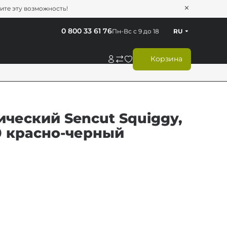
тите эту возможность!
0 800 33 61 76
Пн-Вс с 9 до 18
RU
Корзина
ческий Sencut Squiggy,
10 красно-черный