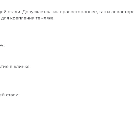
й стали. Допускается как правостороннее, так и левосто
 для крепления темляка.
V;
тие в клинке;
й стали;