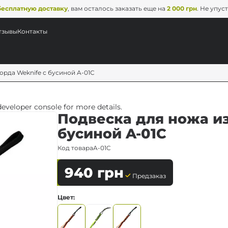
бесплатную доставку
, вам осталось заказать еще на
2 000 грн
. Не упус
тзывы
Контакты
орда Weknife с бусиной A-01C
veloper console for more details.
Подвеска для ножа из
бусиной A-01C
Код товара
A-01C
940
грн
Предзаказ
Цвет