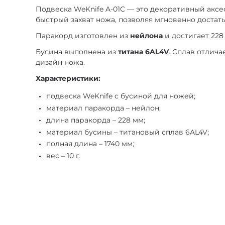
Подвеска WeKnife A-01C — это декоративный акс
быстрый захват ножа, позволяя мгновенно достать
Паракорд изготовлен из
нейлона
и достигает 228
Бусина выполнена из
титана 6AL4V
. Сплав отлич
дизайн ножа.
Характеристики:
подвеска WeKnife с бусиной для ножей;
материал паракорда – нейлон;
длина паракорда – 228 мм;
материал бусины – титановый сплав 6AL4V;
полная длина – 1740 мм;
вес – 10 г.