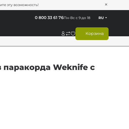
тите эту возможность!
0 800 33 61 76
Пн-Вс с 9 до 18
RU
Корзина
 паракорда Weknife с