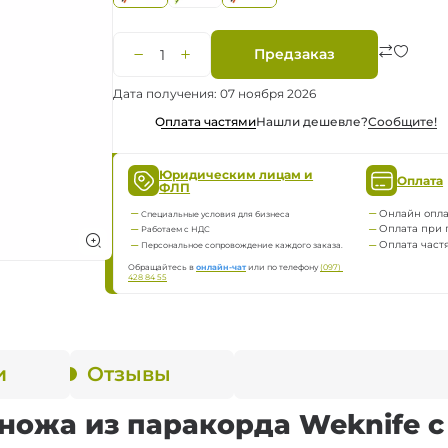
ка
Предзаказ
нию
Дата получения: 07 ноября 2026
Нашли дешевле?
Сообщите!
Оплата частями
Юридическим лицам и
Оплата
ФЛП
яжение
Онлайн опла
Специальные условия для бизнеса
Оплата при 
Работаем с НДС
Оплата част
Персональное сопровождение каждого заказа.
Обращайтесь в
онлайн-чат
или по телефону
(097) 
428 84 55
и
Отзывы
ножа из паракорда Weknife с 