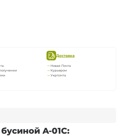
Доставка
та
Новая Почта
получении
Курьером
ями
Укрпочта
бусиной A-01C: