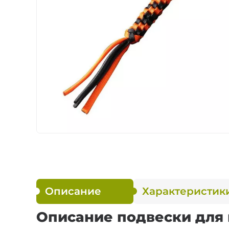
Ножи по типу зам
Ножи по назначе
Складные
Тактическое снар
Фиксированные
Описание
Характеристик
Описание подвески для 