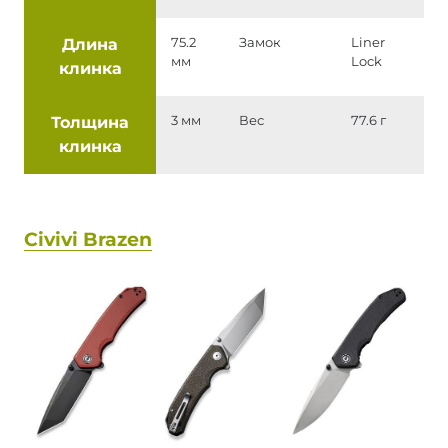
Длина
75.2
Замок
Liner
мм
Lock
клинка
Толщина
3 мм
Вес
77.6 г
клинка
Civivi Brazen