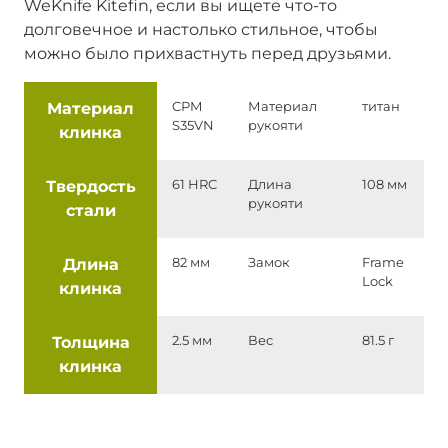
WeKnife Kitefin, если вы ищете что-то
долговечное и настолько стильное, чтобы
можно было прихвастнуть перед друзьями.
Материал
CPM
Материал
титан
S35VN
рукояти
клинка
Твердость
61 HRC
Длина
108 мм
рукояти
стали
Длина
82 мм
Замок
Frame
Lock
клинка
Толщина
2.5 мм
Вес
81.5 г
клинка