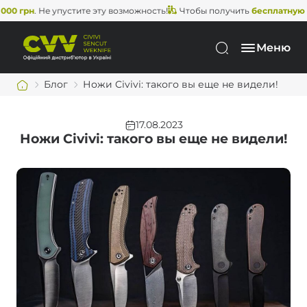
пустите эту возможность!
Чтобы получить
бесплатную доставку
, вам
Меню
Блог
Ножи Civivi: такого вы еще не видели!
17.08.2023
Ножи Civivi: такого вы еще не видели!