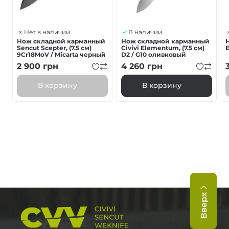
Нет в наличии
В наличии
Нож складной карманный
Нож складной карманный
Н
Sencut Scepter, (7.5 см)
Civivi Elementum, (7.5 см)
9Cr18MoV / Micarta черный
D2 / G10 оливковый
2 900
грн
4 260
грн
В корзину
В корзину
Вверх