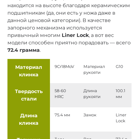
находится на высоте благодаря керамическим
подшипникам (да, они есть у ножа даже в
данной ценовой категории). В качестве
запорного механизма используется
привычный многим
Liner Lock
, а вот вес
модели способен приятно порадовать — всего
72.4 грамма
.
Материал
9Cr18MoV
Материал
G10
рукояти
клинка
Твердость
58-60
Длина
100.1
HRC
рукояти
мм
стали
Длина
75.4 мм
Замок
Liner
Lock
клинка