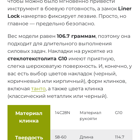
чтобы можно было мгновенно привести
инструмент в боевую готовность, а замок
Liner
Lock
намертво фиксирует лезвие. Просто, но
главное — предельно безопасно.
Вес модели равен
106.7 граммам
, поэтому она
подходит для длительного выполнения
силовых задач. Накладки на рукоятке из
стеклотекстолита G10
имеют приятную,
слегка шероховатую поверхность. И, конечно, у
вас есть выбор цветов накладок (черный,
коричневый или кирпичный), форм клинков,
включая
танто
, а также цвета клинка
(классический металлик или черный).
Материал
14C28N
Материал
G10
рукояти
клинка
Твердость
58-60
Длина
114.7