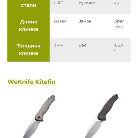
HRC
рукояти
мм
стали
Длина
88 мм
Замок
Liner
Lock
клинка
Толщина
3 мм
Вес
106.7
г
клинка
WeKnife Kitefin