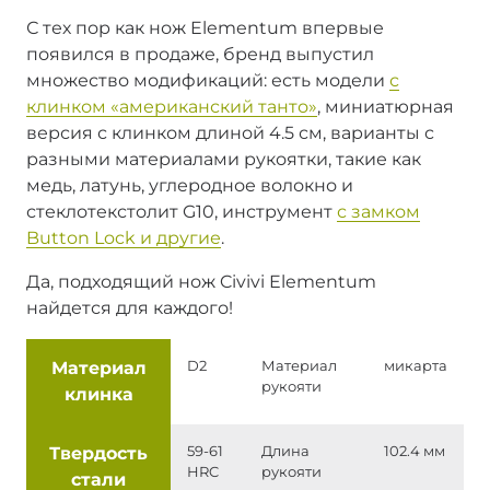
С тех пор как нож Elementum впервые
появился в продаже, бренд выпустил
множество модификаций: есть модели
с
клинком «американский танто»
, миниатюрная
версия с клинком длиной 4.5 см, варианты с
разными материалами рукоятки, такие как
медь, латунь, углеродное волокно и
стеклотекстолит G10, инструмент
с замком
Button Lock и другие
.
Да, подходящий нож Civivi Elementum
найдется для каждого!
Материал
D2
Материал
микарта
рукояти
клинка
Твердость
59-61
Длина
102.4 мм
HRC
рукояти
стали